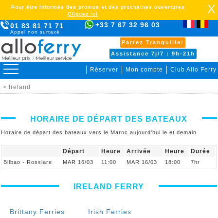
X
Pour être informés des promos et des prochaines ouvertures
Cliquez ici
+33 7 67 32 96 03
01 83 81 71 71
Appel non surtaxé
Partez Tranquille!
Assistance 7j/7 : 9h-21h
Réserver
Mon compte
Club Allo Ferry
> Ireland
HORAIRE DE DÉPART DES BATEAUX
Horaire de départ des bateaux vers le Maroc aujourd'hui le et demain
Départ
Heure
Arrivée
Heure
Durée
Bilbao - Rosslare
MAR 16/03
11:00
MAR 16/03
18:00
7hr
IRELAND FERRY
Brittany Ferries
Irish Ferries