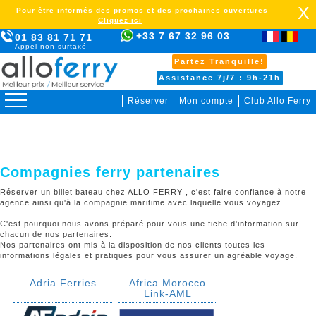
X
Pour être informés des promos et des prochaines ouvertures
Cliquez ici
+33 7 67 32 96 03
01 83 81 71 71
Appel non surtaxé
Partez Tranquille!
Assistance 7j/7 : 9h-21h
Réserver
Mon compte
Club Allo Ferry
>
Compagnies ferry partenaires
Réserver un billet bateau chez ALLO FERRY , c'est faire confiance à notre
agence ainsi qu'à la compagnie maritime avec laquelle vous voyagez.
C'est pourquoi nous avons préparé pour vous une fiche d'information sur
chacun de nos partenaires.
Nos partenaires ont mis à la disposition de nos clients toutes les
informations légales et pratiques pour vous assurer un agréable voyage.
Adria Ferries
Africa Morocco
Link-AML