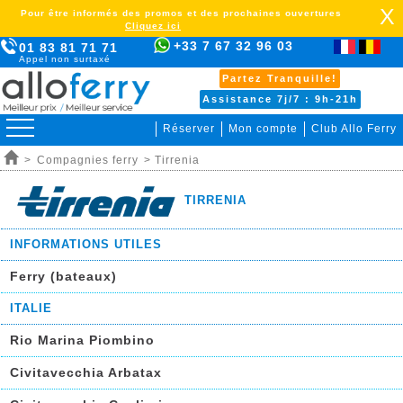
X
Pour être informés des promos et des prochaines ouvertures
Cliquez ici
+33 7 67 32 96 03
01 83 81 71 71
Appel non surtaxé
Partez Tranquille!
Assistance 7j/7 : 9h-21h
Réserver
Mon compte
Club Allo Ferry
>
Compagnies ferry
> Tirrenia
TIRRENIA
INFORMATIONS UTILES
Ferry (bateaux)
sss
ITALIE
Rio Marina Piombino
Civitavecchia Arbatax