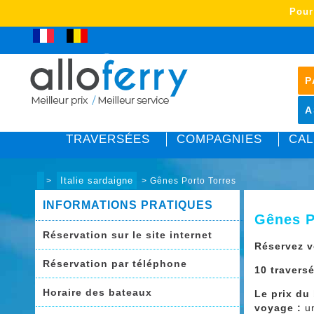
Pour
Club Allo Ferry
P
A
TRAVERSÉES
COMPAGNIES
CAL
Italie sardaigne
>
> Gênes Porto Torres
INFORMATIONS PRATIQUES
Gênes P
Réservation sur le site internet
Réservez v
Réservation par téléphone
10 travers
Horaire des bateaux
Le prix du
voyage :
u