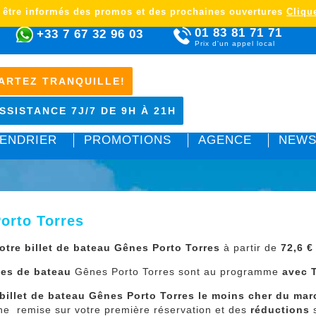
 être informés des promos et des prochaines ouvertures
Clique
01 83 81 71 71
+33 7 67 32 96 03
Prix d'un appel local
ARTEZ TRANQUILLE!
SSISTANCE 7J/7 DE 9H À 21H
ENDRIER
PROMOTIONS
AGENCE
NEWS
orto Torres
otre billet de bateau Gênes Porto Torres
à partir de
72,6 
ées de bateau
Gênes Porto Torres sont au programme
avec T
 billet de bateau Gênes Porto Torres le moins cher du ma
ne remise sur votre première réservation et des
réductions
s