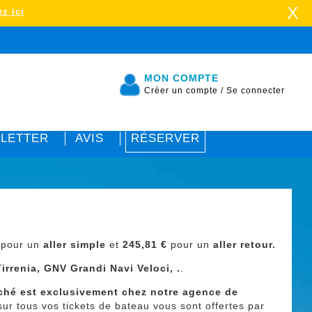
X
z ici
MON COMPTE
Créer un compte
/
Se connecter
LETTER
AVIS
RÉSERVER
€
pour un
aller simple
et
245,81
€
pour un
aller retour.
irrenia, GNV Grandi Navi Veloci, .
.
rché est exclusivement chez notre agence de
ur tous vos tickets de bateau vous sont offertes par