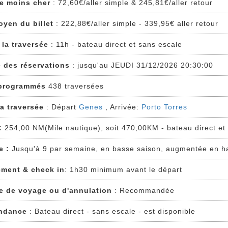
 le moins cher
: 72,60€/aller simple & 245,81€/aller retour
oyen du billet
: 222,88€/aller simple - 339,95€ aller retour
 la traversée
: 11h - bateau direct et sans escale
e des réservations
: jusqu'au JEUDI 31/12/2026 20:30:00
programmés
438 traversées
la traversée
: Départ
Genes
, Arrivée:
Porto Torres
:
254,00 NM(Mile nautique), soit 470,00KM - bateau direct et
e :
Jusqu'à 9 par semaine, en basse saison, augmentée en h
ment & check in
: 1h30 minimum avant le départ
e de voyage ou d'annulation
: Recommandée
ndance
: Bateau direct - sans escale - est disponible