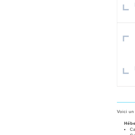
Voici u
Héb
Ca