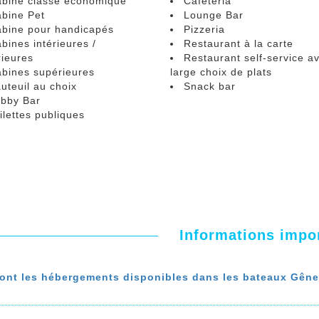
bine classe économique
Cafétéria
bine Pet
Lounge Bar
bine pour handicapés
Pizzeria
bines intérieures /
Restaurant à la carte
rieures
Restaurant self-service a
bines supérieures
large choix de plats
uteuil au choix
Snack bar
bby Bar
ilettes publiques
Informations impo
ont les hébergements disponibles dans les bateaux Gêne
e bateau Gênes Porto Torres vous avez le choix entre les héb
es et quadruples), les suites, les cabines partagées et les couch