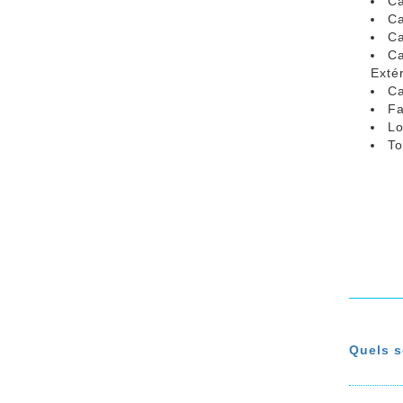
Ca
Ca
Ca
Ca
Exté
Ca
Fa
Lo
To
Quels s
Sur l
tripl