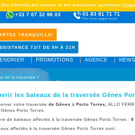
 être informés des promos et des prochaines ouvertures
Clique
01 83 81 71 71
+33 7 67 32 96 03
Prix d'un appel local
ARTEZ TRANQUILLE!
SSISTANCE 7J/7 DE 9H À 21H
ENDRIER
PROMOTIONS
AGENCE
NEWS
u de la traversée >
vrir les bateaux de la traversée Gênes Por
erver votre traversée
de Gênes
à
Porto Torres,
ALLO FERRY
 Gênes Porto Torres.
re de bateaux affectés à la traversée Gênes Porto Torres :
0
eaux affectés à la traversée Gênes Porto Torres sont :