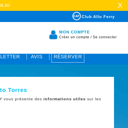
X
z ici
Club Allo Ferry
MON COMPTE
Créer un compte
/
Se connecter
LETTER
AVIS
RÉSERVER
to Torres
 vous présente des
informations utiles
sur les