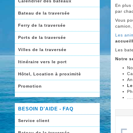
Calendrier des bateaux
En plus 
par chaq
Bateau de la traversée
Vous p
Ferry de la traversée
camion,
Les ani
Ports de la traversée
accueil
Villes de la traversée
Les bat
Notre s
Itinéraire vers le port
No
Ca
Hôtel, Location à proximitè
An
L
Promotion
Ph
...
BESOIN D'AIDE - FAQ
Service client
Bateau de la traversée