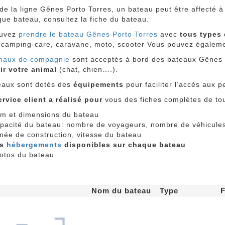
de la ligne Gênes Porto Torres, un bateau peut être affecté à 
ue bateau, consultez la fiche du bateau.
ouvez
prendre le bateau Gênes Porto Torres
avec
tous types 
 camping-care, caravane, moto, scooter Vous pouvez égaleme
maux de compagnie
sont acceptés à bord des bateaux Gênes P
lir votre animal
(chat, chien….).
eaux sont dotés des
équipements
pour faciliter l’accès aux 
ervice client a réalisé pour
vous des fiches complètes de to
m et dimensions du bateau
pacité du bateau: nombre de voyageurs, nombre de véhicule
née de construction, vitesse du bateau
es
hébergements
disponibles sur chaque bateau
otos du bateau
.
Nom du bateau
Type
F