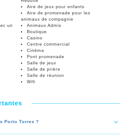
Réduite
Aire de jeux pour enfants
Aire de promenade pour les
animaux de compagnie
vec un
Animaux Admis
Boutique
Casino
Centre commercial
Cinéma
Pont promenade
Salle de jeux
Salle de prière
Salle de réunion
Wifi
rtantes
s Porto Torres ?
ergements suivants: Les cabines privées (doubles,
ettes, les fauteuils, les sièges,