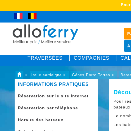
Pour
P
A
TRAVERSÉES
COMPAGNIES
CAL
Italie sardaigne >
Gênes Porto Torres >
Batea
>
INFORMATIONS PRATIQUES
Décou
Réservation sur le site internet
Pour rés
bateaux
Réservation par téléphone
Le nomb
Horaire des bateaux
Les bat