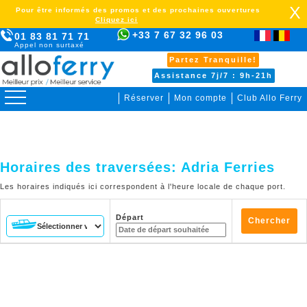
X
Pour être informés des promos et des prochaines ouvertures
Cliquez ici
+33 7 67 32 96 03
01 83 81 71 71
Appel non surtaxé
Partez Tranquille!
Assistance 7j/7 : 9h-21h
Réserver
Mon compte
Club Allo Ferry
>
Horaires des traversées:
Adria Ferries
Les horaires indiqués ici correspondent à l'heure locale de chaque port.
Départ