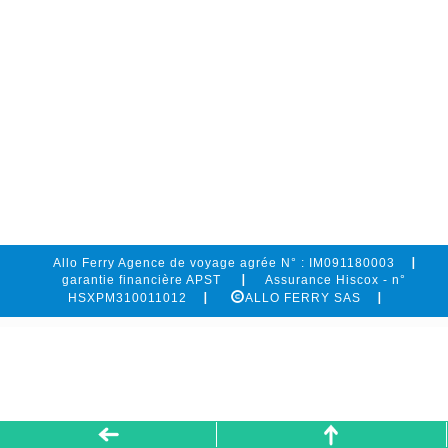
Allo Ferry Agence de voyage agrée N° : IM091180003
garantie financière APST
Assurance Hiscox - n°
HSXPM310011012
ALLO FERRY SAS