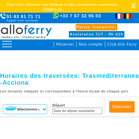
X
Pour être informés des promos et des prochaines ouvertures
Cliquez ici
+33 7 67 32 96 03
01 83 81 71 71
Appel non surtaxé
Partez Tranquille!
Assistance 7j/7 : 9h-21h
Réserver
Mon compte
Club Allo Ferry
>
Horaires des traversées:
Trasmediterranea
-Acciona
Les horaires indiqués ici correspondent à l'heure locale de chaque port.
Départ