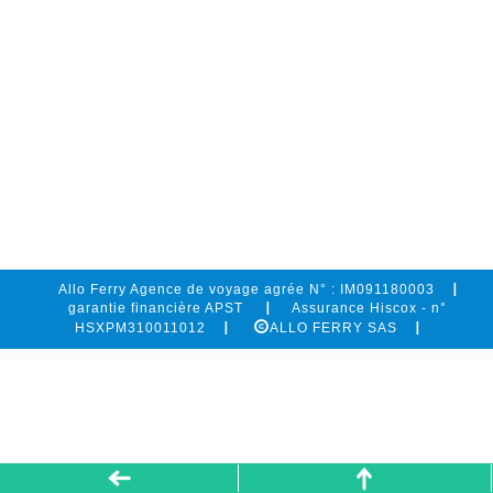
Allo Ferry Agence de voyage agrée N° : IM091180003
garantie financière APST
Assurance Hiscox - n°
HSXPM310011012
ALLO FERRY SAS