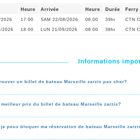
Heure
Arrivée
Heure
Durée
Ferry
/2026
17:00
SAM 22/08/2026
08:00
39hr
CTN C
9/2026
18:00
LUN 21/09/2026
08:00
38hr
CTN C
Informations impo
ouver un billet de bateau Marseille zarzis pas cher?
 à la recherche d’un billet de bateau de Marseille à zarzis 
rix de votre ticket de bateau
. Pour faire des économies, comp
 meilleur prix du billet de bateau Marseille zarzis?
ez les agences de voyages avec des programmes de fidélité, et
u billet de bateau de Marseille à zarzis dépend de la saison, 
ant à l’avance, vous avez plus de chances de trouver un bille
quent certaines agences.
 je peux bloquer ma réservation de bateau Marseille zarzi
 plus sur 'Comment trouver un billet de bateau Marseille zarz
u billet de bateau Marseille zarzis chez notre agence de voy