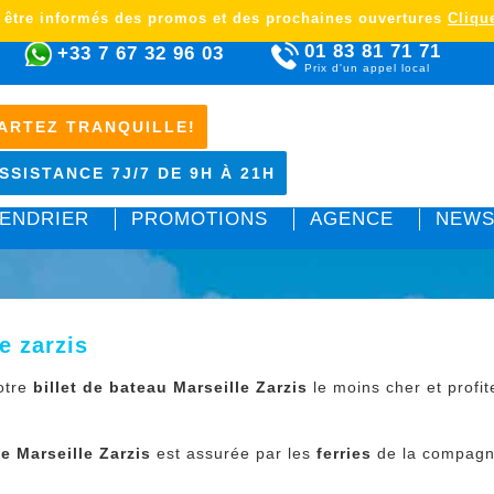
 être informés des promos et des prochaines ouvertures
Clique
01 83 81 71 71
+33 7 67 32 96 03
Prix d'un appel local
ARTEZ TRANQUILLE!
SSISTANCE 7J/7 DE 9H À 21H
ENDRIER
PROMOTIONS
AGENCE
NEWS
e zarzis
otre
billet de bateau Marseille Zarzis
le moins cher et profi
ée Marseille Zarzis
est assurée par les
ferries
de la compagni