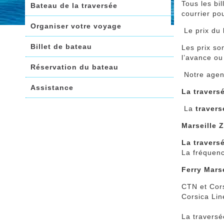
Tous les bi
Bateau de la traversée
courrier pou
Organiser votre voyage
Le prix du 
Billet de bateau
Les prix so
l’avance ou
Réservation du bateau
Notre agenc
Assistance
La travers
La
travers
Marseille Z
La traversé
La fréquenc
Ferry Mars
CTN et Cor
Corsica Li
La traversé