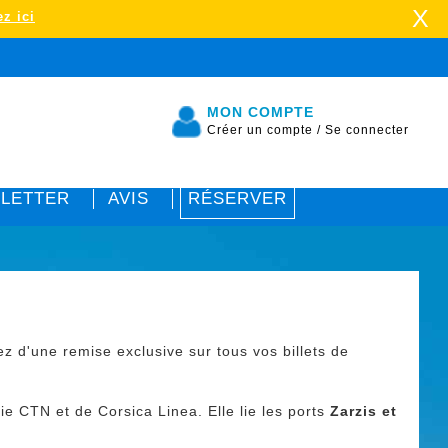
X
z ici
MON COMPTE
Créer un compte
/
Se connecter
LETTER
AVIS
RÉSERVER
tez d'une remise exclusive sur tous vos billets de
e CTN et de Corsica Linea. Elle lie les ports
Zarzis et