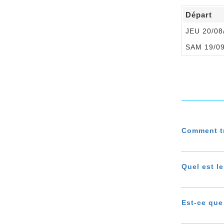
Départ
JEU 20/08
SAM 19/0
Comment tr
Vous êtes
sur le p
Quel est le
privilégi
Le prix d
En réserv
qu’appli
Est-ce que
En savoir
Le prix d