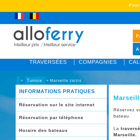
Pour
Club Allo Ferry
P
A
TRAVERSÉES
COMPAGNIES
CAL
Tunisie
>
> Marseille zarzis
INFORMATIONS PRATIQUES
Marseill
Réservation sur le site internet
Réservez v
bateau.
Réservation par téléphone
La
travers
Horaire des bateaux
Marseille.