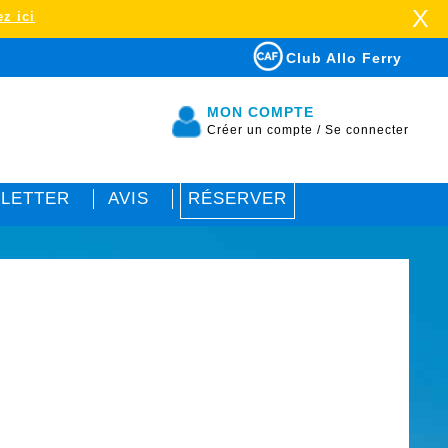
X
z ici
Club Allo Ferry
MON COMPTE
Créer un compte
/
Se connecter
LETTER
AVIS
RÉSERVER