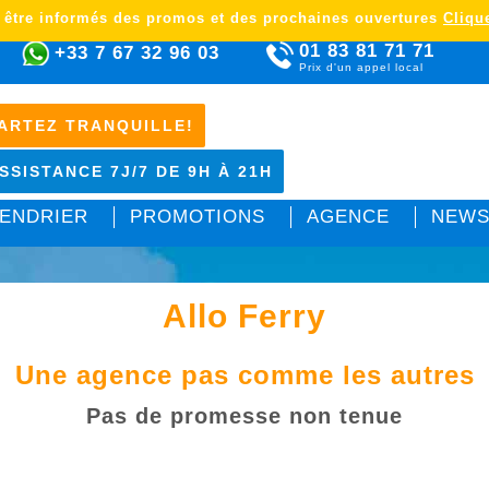
 être informés des promos et des prochaines ouvertures
Clique
01 83 81 71 71
+33 7 67 32 96 03
Prix d'un appel local
ARTEZ TRANQUILLE!
SSISTANCE 7J/7 DE 9H À 21H
ENDRIER
PROMOTIONS
AGENCE
NEWS
Allo Ferry
Une agence pas comme les autres
Pas de promesse non tenue