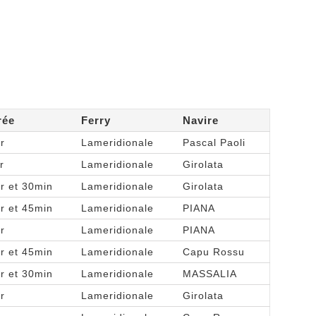
rée
Ferry
Navire
r
Lameridionale
Pascal Paoli
r
Lameridionale
Girolata
r et 30min
Lameridionale
Girolata
r et 45min
Lameridionale
PIANA
r
Lameridionale
PIANA
r et 45min
Lameridionale
Capu Rossu
r et 30min
Lameridionale
MASSALIA
r
Lameridionale
Girolata