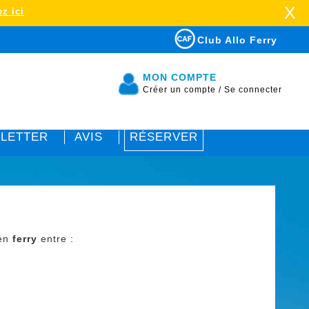
X
z ici
Club Allo Ferry
MON COMPTE
Créer un compte
/
Se connecter
LETTER
AVIS
RÉSERVER
 en
ferry
entre :