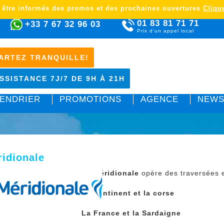
 être informés des promos et des prochaines ouvertures
Clique
01 83 81 71 71
+33 7 67 32 96 03
Prix d'un appel local
ARTEZ TRANQUILLE!
SSISTANCE 7J/7 DE 9H À 21H
ENDRIER
PROMOTIONS
AGENCE
NEWS
idionale
La méridionale
opère des traversées
Le continent et la corse
La France et la Sardaigne