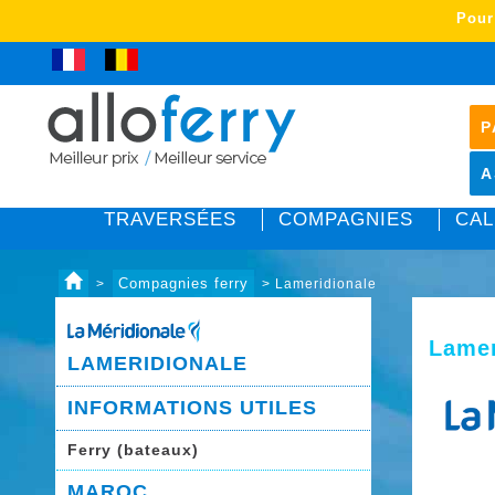
Pour
P
A
TRAVERSÉES
COMPAGNIES
CAL
Compagnies ferry
>
> Lameridionale
Lamer
LAMERIDIONALE
INFORMATIONS UTILES
Ferry (bateaux)
sss
MAROC