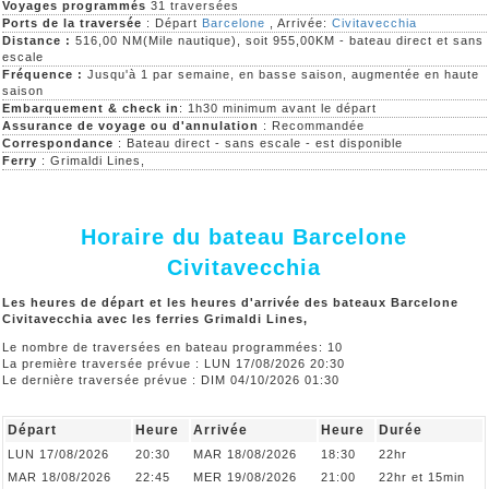
Voyages programmés
31 traversées
Ports de la traversée
: Départ
Barcelone
, Arrivée:
Civitavecchia
Distance :
516,00 NM(Mile nautique), soit 955,00KM - bateau direct et sans
escale
Fréquence :
Jusqu'à 1 par semaine, en basse saison, augmentée en haute
saison
Embarquement & check in
: 1h30 minimum avant le départ
Assurance de voyage ou d'annulation
: Recommandée
Correspondance
: Bateau direct - sans escale - est disponible
Ferry
: Grimaldi Lines,
Horaire du bateau Barcelone
Civitavecchia
Les heures de départ et les heures d'arrivée des bateaux Barcelone
Civitavecchia avec les ferries Grimaldi Lines,
Le nombre de traversées en bateau programmées: 10
La première traversée prévue : LUN 17/08/2026 20:30
Le dernière traversée prévue : DIM 04/10/2026 01:30
Départ
Heure
Arrivée
Heure
Durée
LUN 17/08/2026
20:30
MAR 18/08/2026
18:30
22hr
MAR 18/08/2026
22:45
MER 19/08/2026
21:00
22hr et 15min