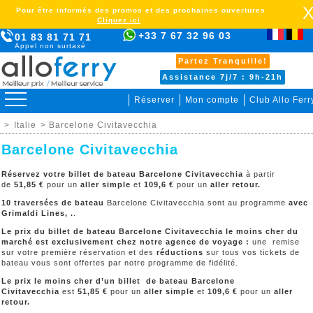
Pour être informés des promos et des prochaines ouvertures
Cliquez ici
+33 7 67 32 96 03
01 83 81 71 71
Appel non surtaxé
Partez Tranquille!
Assistance 7j/7 : 9h-21h
Réserver
Mon compte
Club Allo Ferr
>
Italie
> Barcelone Civitavecchia
Barcelone Civitavecchia
Réservez votre billet de bateau Barcelone Civitavecchia
à partir
de
51,85 €
pour un
aller simple
et
109,6
€
pour un
aller retour.
10 traversées de bateau
Barcelone Civitavecchia sont au programme
avec
Grimaldi Lines, .
.
Le prix du billet de bateau Barcelone Civitavecchia le moins cher du
marché est exclusivement chez notre agence de voyage :
une remise
sur votre première réservation et des
réductions
sur tous vos tickets de
bateau vous sont offertes par notre programme de fidélité.
Le prix le moins cher d’un billet de bateau Barcelone
Civitavecchia
est
51,85 €
pour un
aller simple
et
109,6
€
pour un
aller
retour.