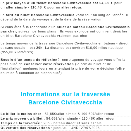
Le
prix moyen d'un ticket Barcelone Civitavecchia est 54,68 €
pour
un
aller simple
-
110,48
€
pour un
aller retour.
Le
tarif du billet Barcelone Civitavecchia
varie tout au long de l’année, il
dépend de la date du voyage et de la date de la réservation
Si vous êtes à la recherche d’un
billet de bateau Barcelone Civitavecchia
pas cher
, suivez nos bons plans ! Ils vous expliqueront comment dénicher
un billet Barcelone Civitavecchia vraiment pas cher.
Le temps moyen de la traversée Barcelone Civitavecchia en bateau - direct
et sans escale – est
20h
. La distance est environ 516,00 miles nautique
(955,00 kilométres)..
Besoin d’un temps de réflexion
?, notre agence de voyage vous offre la
possibilité de
conserver votre réservation
(le prix du billet et de
l’installation) quelques jours en attendant la prise de votre décision (offre
soumise à condition de disponibilité)
Informations sur la traversée
Barcelone Civitavecchia
Le billet le moins cher
: 51,85€/aller simple & 109,60€/aller retour
Le prix moyen du billet
: 54,68€/aller simple - 110,48€ aller retour
Temps de la traversée
: 20h - bateau direct et sans escale
Ouverture des réservations
: jusqu'au LUNDI 27/07/2026