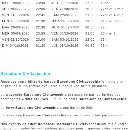
MER 19/08/2026
23:30
JEU 20/08/2026
17:30
18hr
JEU 20/08/2026
22:00
VEN 21/08/2026
20:30
22hr et 30min
VEN 21/08/2026
22:45
SAM 22/08/2026
21:30
22hr et 45min
LUN 28/09/2026
21:30
MAR 29/09/2026
19:00
21hr et 30min
MAR 29/09/2026
22:30
MER 30/09/2026
20:30
22hr
MER 30/09/2026
23:59
VEN 02/10/2026
01:00
25hr et 1min
VEN 02/10/2026
23:00
SAM 03/10/2026
22:00
23hr
DIM 04/10/2026
01:30
LUN 05/10/2026
00:30
23hr
Barcelone Civitavecchia
Réservez votre
billet de bateau Barcelone Civitavecchia
le moins cher
et profitez d'une remise exclusive sur tous vos billets de bateau.
La
traversée Barcelone Civitavecchia
est assurée par les
ferries
des
compagnies
Grimaldi Lines
. Elle lie les ports
Barcelone et Civitavecchia.
Le
ferry Barcelone Civitavecchia
a une durée de 20h.
La traversée
Barcelone Civitavecchia
est organisée 6 fois par semaine.
Nos experts en
billet de bateau Barcelone Civitavecchia
ont mis à votre
disposition toutes les informations pratiques pour organiser votre traversée