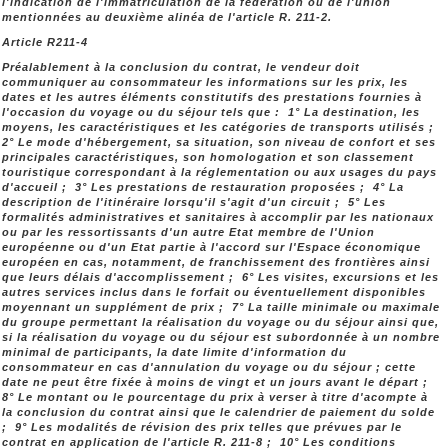
l'indication de l'immatriculation de la fédération ou de l'union
mentionnées au deuxième alinéa de l'article R. 211-2.
Article R211-4
Préalablement à la conclusion du contrat, le vendeur doit
communiquer au consommateur les informations sur les prix, les
dates et les autres éléments constitutifs des prestations fournies à
l'occasion du voyage ou du séjour tels que : 1° La destination, les
moyens, les caractéristiques et les catégories de transports utilisés ;
2° Le mode d'hébergement, sa situation, son niveau de confort et ses
principales caractéristiques, son homologation et son classement
touristique correspondant à la réglementation ou aux usages du pays
d'accueil ; 3° Les prestations de restauration proposées ; 4° La
description de l'itinéraire lorsqu'il s'agit d'un circuit ; 5° Les
formalités administratives et sanitaires à accomplir par les nationaux
ou par les ressortissants d'un autre Etat membre de l'Union
européenne ou d'un Etat partie à l'accord sur l'Espace économique
européen en cas, notamment, de franchissement des frontières ainsi
que leurs délais d'accomplissement ; 6° Les visites, excursions et les
autres services inclus dans le forfait ou éventuellement disponibles
moyennant un supplément de prix ; 7° La taille minimale ou maximale
du groupe permettant la réalisation du voyage ou du séjour ainsi que,
si la réalisation du voyage ou du séjour est subordonnée à un nombre
minimal de participants, la date limite d'information du
consommateur en cas d'annulation du voyage ou du séjour ; cette
date ne peut être fixée à moins de vingt et un jours avant le départ ;
8° Le montant ou le pourcentage du prix à verser à titre d'acompte à
la conclusion du contrat ainsi que le calendrier de paiement du solde
; 9° Les modalités de révision des prix telles que prévues par le
contrat en application de l'article R. 211-8 ; 10° Les conditions