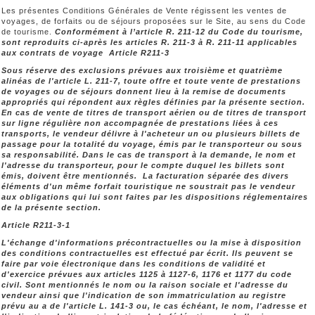
Les présentes Conditions Générales de Vente régissent les ventes de
voyages, de forfaits ou de séjours proposées sur le Site, au sens du Code
de tourisme.
Conformément à l’article R. 211-12 du Code du tourisme,
sont reproduits ci-après les articles R. 211-3 à R. 211-11 applicables
aux contrats de voyage
Article R211-3
Sous réserve des exclusions prévues aux troisième et quatrième
alinéas de l'article L. 211-7, toute offre et toute vente de prestations
de voyages ou de séjours donnent lieu à la remise de documents
appropriés qui répondent aux règles définies par la présente section.
En cas de vente de titres de transport aérien ou de titres de transport
sur ligne régulière non accompagnée de prestations liées à ces
transports, le vendeur délivre à l'acheteur un ou plusieurs billets de
passage pour la totalité du voyage, émis par le transporteur ou sous
sa responsabilité. Dans le cas de transport à la demande, le nom et
l'adresse du transporteur, pour le compte duquel les billets sont
émis, doivent être mentionnés. La facturation séparée des divers
éléments d'un même forfait touristique ne soustrait pas le vendeur
aux obligations qui lui sont faites par les dispositions réglementaires
de la présente section.
Article R211-3-1
L'échange d'informations précontractuelles ou la mise à disposition
des conditions contractuelles est effectué par écrit. Ils peuvent se
faire par voie électronique dans les conditions de validité et
d'exercice prévues aux articles 1125 à 1127-6, 1176 et 1177 du code
civil. Sont mentionnés le nom ou la raison sociale et l'adresse du
vendeur ainsi que l'indication de son immatriculation au registre
prévu au a de l'article L. 141-3 ou, le cas échéant, le nom, l'adresse et