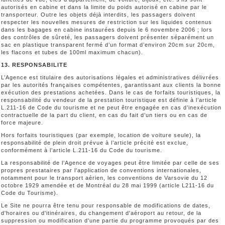
autorisés en cabine et dans la limite du poids autorisé en cabine par le
transporteur. Outre les objets déjà interdits, les passagers doivent
respecter les nouvelles mesures de restriction sur les liquides contenus
dans les bagages en cabine instaurées depuis le 6 novembre 2006 ; lors
des contrôles de sûreté, les passagers doivent présenter séparément un
sac en plastique transparent fermé d’un format d’environ 20cm sur 20cm,
les flacons et tubes de 100ml maximum chacun).
13. RESPONSABILITE
L’Agence est titulaire des autorisations légales et administratives délivrées
par les autorités françaises compétentes, garantissant aux clients la bonne
exécution des prestations achetées. Dans le cas de forfaits touristiques, la
responsabilité du vendeur de la prestation touristique est définie à l’article
L.211-16 de Code du tourisme et ne peut être engagée en cas d’inexécution
contractuelle de la part du client, en cas du fait d’un tiers ou en cas de
force majeure.
Hors forfaits touristiques (par exemple, location de voiture seule), la
responsabilité de plein droit prévue à l’article précité est exclue,
conformément à l’article L.211-16 du Code du tourisme.
La responsabilité de l’Agence de voyages peut être limitée par celle de ses
propres prestataires par l'application de conventions internationales,
notamment pour le transport aérien, les conventions de Varsovie du 12
octobre 1929 amendée et de Montréal du 28 mai 1999 (article L211-16 du
Code du Tourisme).
Le Site ne pourra être tenu pour responsable de modifications de dates,
d'horaires ou d'itinéraires, du changement d'aéroport au retour, de la
suppression ou modification d'une partie du programme provoqués par des