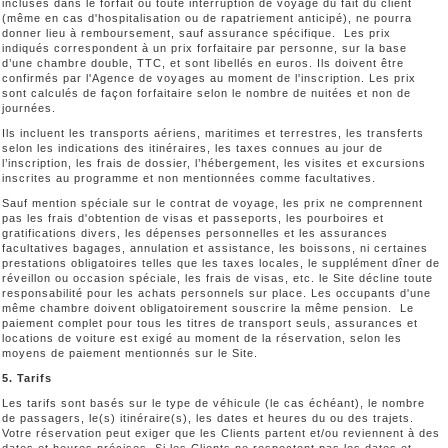
incluses dans le forfait ou toute interruption de voyage du fait du client
(même en cas d'hospitalisation ou de rapatriement anticipé), ne pourra
donner lieu à remboursement, sauf assurance spécifique. Les prix
indiqués correspondent à un prix forfaitaire par personne, sur la base
d’une chambre double, TTC, et sont libellés en euros. Ils doivent être
confirmés par l'Agence de voyages au moment de l'inscription. Les prix
sont calculés de façon forfaitaire selon le nombre de nuitées et non de
journées.
Ils incluent les transports aériens, maritimes et terrestres, les transferts
selon les indications des itinéraires, les taxes connues au jour de
l’inscription, les frais de dossier, l’hébergement, les visites et excursions
inscrites au programme et non mentionnées comme facultatives.
Sauf mention spéciale sur le contrat de voyage, les prix ne comprennent
pas les frais d'obtention de visas et passeports, les pourboires et
gratifications divers, les dépenses personnelles et les assurances
facultatives bagages, annulation et assistance, les boissons, ni certaines
prestations obligatoires telles que les taxes locales, le supplément dîner de
réveillon ou occasion spéciale, les frais de visas, etc. le Site décline toute
responsabilité pour les achats personnels sur place. Les occupants d'une
même chambre doivent obligatoirement souscrire la même pension. Le
paiement complet pour tous les titres de transport seuls, assurances et
locations de voiture est exigé au moment de la réservation, selon les
moyens de paiement mentionnés sur le Site.
5. Tarifs
Les tarifs sont basés sur le type de véhicule (le cas échéant), le nombre
de passagers, le(s) itinéraire(s), les dates et heures du ou des trajets.
Votre réservation peut exiger que les Clients partent et/ou reviennent à des