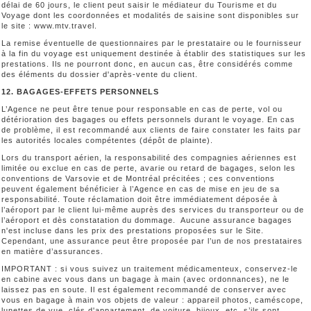
délai de 60 jours, le client peut saisir le médiateur du Tourisme et du
Voyage dont les coordonnées et modalités de saisine sont disponibles sur
le site : www.mtv.travel.
La remise éventuelle de questionnaires par le prestataire ou le fournisseur
à la fin du voyage est uniquement destinée à établir des statistiques sur les
prestations. Ils ne pourront donc, en aucun cas, être considérés comme
des éléments du dossier d'après-vente du client.
12. BAGAGES-EFFETS PERSONNELS
L’Agence ne peut être tenue pour responsable en cas de perte, vol ou
détérioration des bagages ou effets personnels durant le voyage. En cas
de problème, il est recommandé aux clients de faire constater les faits par
les autorités locales compétentes (dépôt de plainte).
Lors du transport aérien, la responsabilité des compagnies aériennes est
limitée ou exclue en cas de perte, avarie ou retard de bagages, selon les
conventions de Varsovie et de Montréal précitées ; ces conventions
peuvent également bénéficier à l’Agence en cas de mise en jeu de sa
responsabilité. Toute réclamation doit être immédiatement déposée à
l’aéroport par le client lui-même auprès des services du transporteur ou de
l’aéroport et dès constatation du dommage. Aucune assurance bagages
n'est incluse dans les prix des prestations proposées sur le Site.
Cependant, une assurance peut être proposée par l’un de nos prestataires
en matière d’assurances.
IMPORTANT : si vous suivez un traitement médicamenteux, conservez-le
en cabine avec vous dans un bagage à main (avec ordonnances), ne le
laissez pas en soute. Il est également recommandé de conserver avec
vous en bagage à main vos objets de valeur : appareil photos, caméscope,
lunettes de vue, clés d'appartement, de voiture, bijoux, etc. s’ils sont