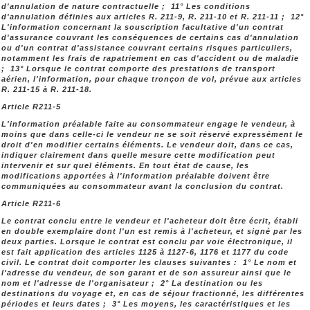
d'annulation de nature contractuelle ; 11° Les conditions
d'annulation définies aux articles R. 211-9, R. 211-10 et R. 211-11 ; 12°
L'information concernant la souscription facultative d'un contrat
d'assurance couvrant les conséquences de certains cas d'annulation
ou d'un contrat d'assistance couvrant certains risques particuliers,
notamment les frais de rapatriement en cas d'accident ou de maladie
; 13° Lorsque le contrat comporte des prestations de transport
aérien, l'information, pour chaque tronçon de vol, prévue aux articles
R. 211-15 à R. 211-18.
Article R211-5
L'information préalable faite au consommateur engage le vendeur, à
moins que dans celle-ci le vendeur ne se soit réservé expressément le
droit d'en modifier certains éléments. Le vendeur doit, dans ce cas,
indiquer clairement dans quelle mesure cette modification peut
intervenir et sur quel éléments. En tout état de cause, les
modifications apportées à l'information préalable doivent être
communiquées au consommateur avant la conclusion du contrat.
Article R211-6
Le contrat conclu entre le vendeur et l'acheteur doit être écrit, établi
en double exemplaire dont l'un est remis à l'acheteur, et signé par les
deux parties. Lorsque le contrat est conclu par voie électronique, il
est fait application des articles 1125 à 1127-6, 1176 et 1177 du code
civil. Le contrat doit comporter les clauses suivantes : 1° Le nom et
l'adresse du vendeur, de son garant et de son assureur ainsi que le
nom et l'adresse de l'organisateur ; 2° La destination ou les
destinations du voyage et, en cas de séjour fractionné, les différentes
périodes et leurs dates ; 3° Les moyens, les caractéristiques et les