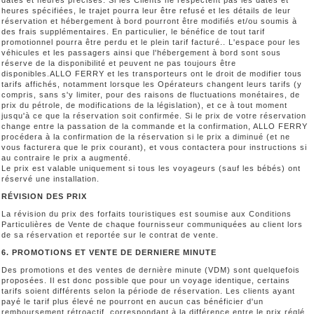
dates et heures précises. Si les Clients ne respectent pas les dates et
heures spécifiées, le trajet pourra leur être refusé et les détails de leur
réservation et hébergement à bord pourront être modifiés et/ou soumis à
des frais supplémentaires. En particulier, le bénéfice de tout tarif
promotionnel pourra être perdu et le plein tarif facturé.. L'espace pour les
véhicules et les passagers ainsi que l'hébergement à bord sont sous
réserve de la disponibilité et peuvent ne pas toujours être
disponibles.ALLO FERRY et les transporteurs ont le droit de modifier tous
tarifs affichés, notamment lorsque les Opérateurs changent leurs tarifs (y
compris, sans s'y limiter, pour des raisons de fluctuations monétaires, de
prix du pétrole, de modifications de la législation), et ce à tout moment
jusqu'à ce que la réservation soit confirmée. Si le prix de votre réservation
change entre la passation de la commande et la confirmation, ALLO FERRY
procédera à la confirmation de la réservation si le prix a diminué (et ne
vous facturera que le prix courant), et vous contactera pour instructions si
au contraire le prix a augmenté.
Le prix est valable uniquement si tous les voyageurs (sauf les bébés) ont
réservé une installation.
RÉVISION DES PRIX
La révision du prix des forfaits touristiques est soumise aux Conditions
Particulières de Vente de chaque fournisseur communiquées au client lors
de sa réservation et reportée sur le contrat de vente.
6. PROMOTIONS ET VENTE DE DERNIERE MINUTE
Des promotions et des ventes de dernière minute (VDM) sont quelquefois
proposées. Il est donc possible que pour un voyage identique, certains
tarifs soient différents selon la période de réservation. Les clients ayant
payé le tarif plus élevé ne pourront en aucun cas bénéficier d'un
remboursement rétroactif, correspondant à la différence entre le prix réglé