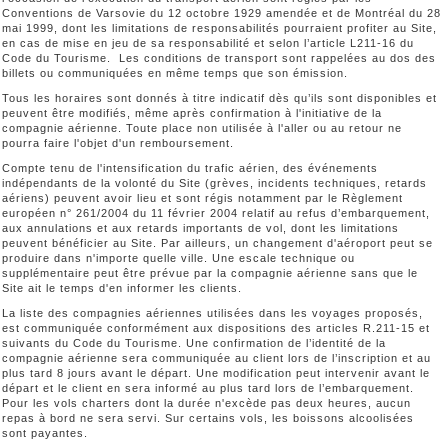
Conventions de Varsovie du 12 octobre 1929 amendée et de Montréal du 28
mai 1999, dont les limitations de responsabilités pourraient profiter au Site,
en cas de mise en jeu de sa responsabilité et selon l’article L211-16 du
Code du Tourisme. Les conditions de transport sont rappelées au dos des
billets ou communiquées en même temps que son émission.
Tous les horaires sont donnés à titre indicatif dès qu’ils sont disponibles et
peuvent être modifiés, même après confirmation à l'initiative de la
compagnie aérienne. Toute place non utilisée à l'aller ou au retour ne
pourra faire l'objet d'un remboursement.
Compte tenu de l'intensification du trafic aérien, des événements
indépendants de la volonté du Site (grèves, incidents techniques, retards
aériens) peuvent avoir lieu et sont régis notamment par le Règlement
européen n° 261/2004 du 11 février 2004 relatif au refus d’embarquement,
aux annulations et aux retards importants de vol, dont les limitations
peuvent bénéficier au Site. Par ailleurs, un changement d'aéroport peut se
produire dans n'importe quelle ville. Une escale technique ou
supplémentaire peut être prévue par la compagnie aérienne sans que le
Site ait le temps d'en informer les clients.
La liste des compagnies aériennes utilisées dans les voyages proposés,
est communiquée conformément aux dispositions des articles R.211-15 et
suivants du Code du Tourisme. Une confirmation de l’identité de la
compagnie aérienne sera communiquée au client lors de l’inscription et au
plus tard 8 jours avant le départ. Une modification peut intervenir avant le
départ et le client en sera informé au plus tard lors de l’embarquement.
Pour les vols charters dont la durée n'excède pas deux heures, aucun
repas à bord ne sera servi. Sur certains vols, les boissons alcoolisées
sont payantes.