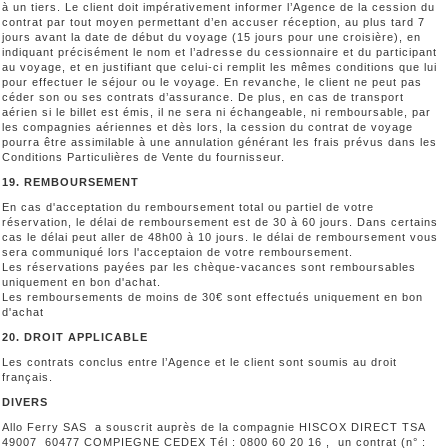
à un tiers. Le client doit impérativement informer l’Agence de la cession du
contrat par tout moyen permettant d’en accuser réception, au plus tard 7
jours avant la date de début du voyage (15 jours pour une croisière), en
indiquant précisément le nom et l’adresse du cessionnaire et du participant
au voyage, et en justifiant que celui-ci remplit les mêmes conditions que lui
pour effectuer le séjour ou le voyage. En revanche, le client ne peut pas
céder son ou ses contrats d’assurance. De plus, en cas de transport
aérien si le billet est émis, il ne sera ni échangeable, ni remboursable, par
les compagnies aériennes et dès lors, la cession du contrat de voyage
pourra être assimilable à une annulation générant les frais prévus dans les
Conditions Particulières de Vente du fournisseur.
19. REMBOURSEMENT
En cas d'acceptation du remboursement total ou partiel de votre
réservation, le délai de remboursement est de 30 à 60 jours. Dans certains
cas le délai peut aller de 48h00 à 10 jours. le délai de remboursement vous
sera communiqué lors l'acceptaion de votre remboursement.
Les réservations payées par les chèque-vacances sont remboursables
uniquement en bon d'achat.
Les remboursements de moins de 30€ sont effectués uniquement en bon
d'achat
20. DROIT APPLICABLE
Les contrats conclus entre l’Agence et le client sont soumis au droit
français.
DIVERS
Allo Ferry SAS a souscrit auprès de la compagnie HISCOX DIRECT TSA
49007 60477 COMPIEGNE CEDEX Tél : 0800 60 20 16 , un contrat (n° :