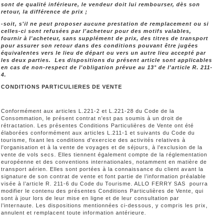
sont de qualité inférieure, le vendeur doit lui rembourser, dès son
retour, la différence de prix ;
-soit, s'il ne peut proposer aucune prestation de remplacement ou si
celles-ci sont refusées par l'acheteur pour des motifs valables,
fournir à l'acheteur, sans supplément de prix, des titres de transport
pour assurer son retour dans des conditions pouvant être jugées
équivalentes vers le lieu de départ ou vers un autre lieu accepté par
les deux parties. Les dispositions du présent article sont applicables
en cas de non-respect de l'obligation prévue au 13° de l'article R. 211-
4.
CONDITIONS PARTICULIERES DE VENTE
Conformément aux articles L.221-2 et L.221-28 du Code de la
Consommation, le présent contrat n’est pas soumis à un droit de
rétractation. Les présentes Conditions Particulières de Vente ont été
élaborées conformément aux articles L.211-1 et suivants du Code du
tourisme, fixant les conditions d'exercice des activités relatives à
l'organisation et à la vente de voyages et de séjours, à l'exclusion de la
vente de vols secs. Elles tiennent également compte de la réglementation
européenne et des conventions internationales, notamment en matière de
transport aérien. Elles sont portées à la connaissance du client avant la
signature de son contrat de vente et font partie de l’information préalable
visée à l’article R. 211-6 du Code du Tourisme. ALLO FERRY SAS pourra
modifier le contenu des présentes Conditions Particulières de Vente, qui
sont à jour lors de leur mise en ligne et de leur consultation par
l’internaute. Les dispositions mentionnées ci-dessous, y compris les prix,
annulent et remplacent toute information antérieure.