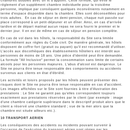
chambres doubles avec un lit d'appoint. Cette formule, qui évite le
règlement d'un supplément chambre individuelle pour la troisième
personne, implique par conséquent quelques inconvénients notamment en
terme d'espace disponible dans la chambre. Elles sont déconseillées pour
trois adultes. En cas de séjour en demi-pension, chaque nuit passée sur
place correspond à un petit-déjeuner et un dîner. Ainsi, en cas d'arrivée
tardive et de départ matinal aucun repas ne sera fourni le premier et le
dernier jour. Il en est de même en cas de séjour en pension complète.
En cas de vol dans les hôtels, la responsabilité du Site sera limitée
conformément aux règles du Code civil. De manière générale, les hôtels
disposent de coffre-fort (gratuit ou payant) qu’il est recommandé d’utiliser.
L'accès aux discothèques des établissements hôteliers est interdit aux
personnes de moins de 18 ans. Une pièce d'identité peut être demandée.
La formule "All Inclusive" permet la consommation sans limite de certains
alcools pour les personnes majeures. L'abus d'alcool est dangereux. Le
Site ne pourra être tenue responsable des comportements ou accidents
survenus aux clients en état d'ébriété.
Les activités et loisirs proposés par les hôtels peuvent présenter des
risques dont le Site ne pourra être tenue responsable en cas d'accident.
Les images affichées sur le Site sont fournies à titre d’illustration des
prestations : Le Site ne garantit pas qu’elles correspondent toujours
exactement aux prestations réservées par le client (par exemple : image
d’une chambre catégorie supérieure dans le descriptif produit alors que le
client a réservé une chambre standard ; vue de la mer alors que la
chambre est située ailleurs etc.).
10 TRANSPORT AERIEN
Les conséquences des accidents ou incidents pouvant survenir à
l'occasion de l'exécution du transport aérien sont régies par les