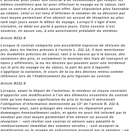
L'acheteur peut céder son contrat à un cessionnaire qui remplit les
mêmes conditions que lui pour effectuer le voyage ou le séjour, tant
que ce contrat n'a produit aucun effet. Sauf stipulation plus favorable
au cédant, celui-ci est tenu d'informer le vendeur de sa décision par
tout moyen permettant d'en obtenir un accusé de réception au plus
tard sept jours avant le début du voyage. Lorsqu'il s'agit d'une
croisière, ce délai est porté à quinze jours. Cette cession n'est
soumise, en aucun cas, à une autorisation préalable du vendeur.
Article R211-8
Lorsque le contrat comporte une possibilité expresse de révision du
prix, dans les limites prévues à l'article L. 211-12, il doit mentionner
les modalités précises de calcul, tant à la hausse qu'à la baisse, des
variations des prix, et notamment le montant des frais de transport et
taxes y afférentes, la ou les devises qui peuvent avoir une incidence
sur le prix du voyage ou du séjour, la part du prix à laquelle
s'applique la variation, le cours de la ou des devises retenu comme
référence lors de l'établissement du prix figurant au contrat.
Article R211-9
Lorsque, avant le départ de l'acheteur, le vendeur se trouve contraint
d'apporter une modification à l'un des éléments essentiels du contrat
telle qu'une hausse significative du prix et lorsqu'il méconnaît
l'obligation d'information mentionnée au 13° de l'article R. 211-4,
l'acheteur peut, sans préjuger des recours en réparation pour
dommages éventuellement subis, et après en avoir été informé par le
vendeur par tout moyen permettant d'en obtenir un accusé de
réception : -soit résilier son contrat et obtenir sans pénalité le
remboursement immédiat des sommes versées ; -soit accepter la
modification ou le voyage de substitution proposé par le vendeur ; un