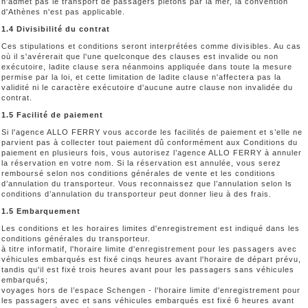
n'admet pas le transport de passagers piétons par la mer, la convention
d'Athènes n'est pas applicable.
1.4 Divisibilité du contrat
Ces stipulations et conditions seront interprétées comme divisibles. Au cas
où il s'avérerait que l'une quelconque des clauses est invalide ou non
exécutoire, ladite clause sera néanmoins appliquée dans toute la mesure
permise par la loi, et cette limitation de ladite clause n'affectera pas la
validité ni le caractère exécutoire d'aucune autre clause non invalidée du
contrat.
1.5 Facilité de paiement
Si l'agence ALLO FERRY vous accorde les facilités de paiement et s’elle ne
parvient pas à collecter tout paiement dû conformément aux Conditions du
paiement en plusieurs fois, vous autorisez l’agence ALLO FERRY à annuler
la réservation en votre nom. Si la réservation est annulée, vous serez
remboursé selon nos conditions générales de vente et les conditions
d’annulation du transporteur. Vous reconnaissez que l’annulation selon ls
conditions d’annulation du transporteur peut donner lieu à des frais.
1.5 Embarquement
Les conditions et les horaires limites d'enregistrement est indiqué dans les
conditions générales du transporteur.
à titre informatif, l'horaire limite d'enregistrement pour les passagers avec
véhicules embarqués est fixé cinqs heures avant l'horaire de départ prévu,
tandis qu'il est fixé trois heures avant pour les passagers sans véhicules
embarqués;
voyages hors de l’espace Schengen - l'horaire limite d'enregistrement pour
les passagers avec et sans véhicules embarqués est fixé 6 heures avant