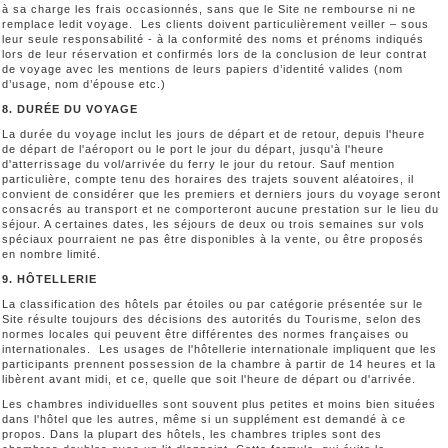
à sa charge les frais occasionnés, sans que le Site ne rembourse ni ne
remplace ledit voyage. Les clients doivent particulièrement veiller – sous
leur seule responsabilité - à la conformité des noms et prénoms indiqués
lors de leur réservation et confirmés lors de la conclusion de leur contrat
de voyage avec les mentions de leurs papiers d’identité valides (nom
d’usage, nom d’épouse etc.)
8. DURÉE DU VOYAGE
La durée du voyage inclut les jours de départ et de retour, depuis l'heure
de départ de l'aéroport ou le port le jour du départ, jusqu'à l'heure
d'atterrissage du vol/arrivée du ferry le jour du retour. Sauf mention
particulière, compte tenu des horaires des trajets souvent aléatoires, il
convient de considérer que les premiers et derniers jours du voyage seront
consacrés au transport et ne comporteront aucune prestation sur le lieu du
séjour. A certaines dates, les séjours de deux ou trois semaines sur vols
spéciaux pourraient ne pas être disponibles à la vente, ou être proposés
en nombre limité.
9. HÔTELLERIE
La classification des hôtels par étoiles ou par catégorie présentée sur le
Site résulte toujours des décisions des autorités du Tourisme, selon des
normes locales qui peuvent être différentes des normes françaises ou
internationales. Les usages de l'hôtellerie internationale impliquent que les
participants prennent possession de la chambre à partir de 14 heures et la
libèrent avant midi, et ce, quelle que soit l'heure de départ ou d'arrivée.
Les chambres individuelles sont souvent plus petites et moins bien situées
dans l'hôtel que les autres, même si un supplément est demandé à ce
propos. Dans la plupart des hôtels, les chambres triples sont des