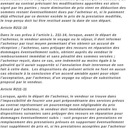
avenant au contrat précisant les modifications apportées est alors
signé par les parties ; toute diminution de prix vient en déduction des
sommes restant éventuellement dues par l'acheteur et, si le paiement
déjà effectué par ce dernier excède le prix de la prestation modifiée,
le trop-perçu doit lui être restitué avant la date de son départ.
Article R211-10
Dans le cas prévu à l'article L. 211-14, lorsque, avant le départ de
l'acheteur, le vendeur annule le voyage ou le séjour, il doit informer
l'acheteur par tout moyen permettant d'en obtenir un accusé de
réception ; l'acheteur, sans préjuger des recours en réparation des
dommages éventuellement subis, obtient auprès du vendeur le
remboursement immédiat et sans pénalité des sommes versées ;
l'acheteur reçoit, dans ce cas, une indemnité au moins égale à la
pénalité qu'il aurait supportée si l'annulation était intervenue de son
fait à cette date. Les dispositions du présent article ne font en aucun
cas obstacle à la conclusion d'un accord amiable ayant pour objet
l'acceptation, par l'acheteur, d'un voyage ou séjour de substitution
proposé par le vendeur.
Article R211-11
Lorsque, après le départ de l'acheteur, le vendeur se trouve dans
l'impossibilité de fournir une part prépondérante des services prévus
au contrat représentant un pourcentage non négligeable du prix
honoré par l'acheteur, le vendeur doit immédiatement prendre les
dispositions suivantes sans préjuger des recours en réparation pour
dommages éventuellement subis : -soit proposer des prestations en
remplacement des prestations prévues en supportant éventuellement
tout supplément de prix et, si les prestations acceptées par l'acheteur