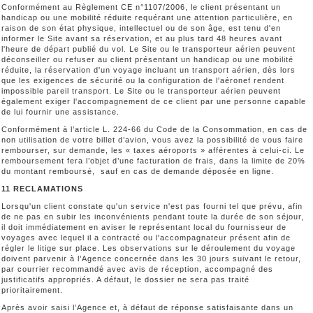
Conformément au Règlement CE n°1107/2006, le client présentant un
handicap ou une mobilité réduite requérant une attention particulière, en
raison de son état physique, intellectuel ou de son âge, est tenu d'en
informer le Site avant sa réservation, et au plus tard 48 heures avant
l'heure de départ publié du vol. Le Site ou le transporteur aérien peuvent
déconseiller ou refuser au client présentant un handicap ou une mobilité
réduite, la réservation d'un voyage incluant un transport aérien, dès lors
que les exigences de sécurité ou la configuration de l'aéronef rendent
impossible pareil transport. Le Site ou le transporteur aérien peuvent
également exiger l'accompagnement de ce client par une personne capable
de lui fournir une assistance.
Conformément à l’article L. 224-66 du Code de la Consommation, en cas de
non utilisation de votre billet d’avion, vous avez la possibilité de vous faire
rembourser, sur demande, les « taxes aéroports » afférentes à celui-ci. Le
remboursement fera l’objet d’une facturation de frais, dans la limite de 20%
du montant remboursé, sauf en cas de demande déposée en ligne.
11 RECLAMATIONS
Lorsqu'un client constate qu'un service n'est pas fourni tel que prévu, afin
de ne pas en subir les inconvénients pendant toute la durée de son séjour,
il doit immédiatement en aviser le représentant local du fournisseur de
voyages avec lequel il a contracté ou l'accompagnateur présent afin de
régler le litige sur place. Les observations sur le déroulement du voyage
doivent parvenir à l’Agence concernée dans les 30 jours suivant le retour,
par courrier recommandé avec avis de réception, accompagné des
justificatifs appropriés. A défaut, le dossier ne sera pas traité
prioritairement.
Après avoir saisi l’Agence et, à défaut de réponse satisfaisante dans un