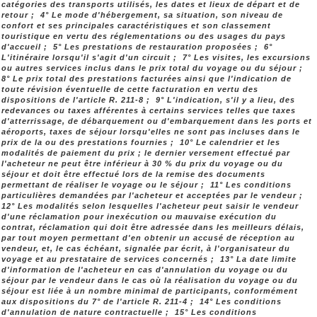
catégories des transports utilisés, les dates et lieux de départ et de
retour ; 4° Le mode d'hébergement, sa situation, son niveau de
confort et ses principales caractéristiques et son classement
touristique en vertu des réglementations ou des usages du pays
d'accueil ; 5° Les prestations de restauration proposées ; 6°
L'itinéraire lorsqu'il s'agit d'un circuit ; 7° Les visites, les excursions
ou autres services inclus dans le prix total du voyage ou du séjour ;
8° Le prix total des prestations facturées ainsi que l'indication de
toute révision éventuelle de cette facturation en vertu des
dispositions de l'article R. 211-8 ; 9° L'indication, s'il y a lieu, des
redevances ou taxes afférentes à certains services telles que taxes
d'atterrissage, de débarquement ou d'embarquement dans les ports et
aéroports, taxes de séjour lorsqu'elles ne sont pas incluses dans le
prix de la ou des prestations fournies ; 10° Le calendrier et les
modalités de paiement du prix ; le dernier versement effectué par
l'acheteur ne peut être inférieur à 30 % du prix du voyage ou du
séjour et doit être effectué lors de la remise des documents
permettant de réaliser le voyage ou le séjour ; 11° Les conditions
particulières demandées par l'acheteur et acceptées par le vendeur ;
12° Les modalités selon lesquelles l'acheteur peut saisir le vendeur
d'une réclamation pour inexécution ou mauvaise exécution du
contrat, réclamation qui doit être adressée dans les meilleurs délais,
par tout moyen permettant d'en obtenir un accusé de réception au
vendeur, et, le cas échéant, signalée par écrit, à l'organisateur du
voyage et au prestataire de services concernés ; 13° La date limite
d'information de l'acheteur en cas d'annulation du voyage ou du
séjour par le vendeur dans le cas où la réalisation du voyage ou du
séjour est liée à un nombre minimal de participants, conformément
aux dispositions du 7° de l'article R. 211-4 ; 14° Les conditions
d'annulation de nature contractuelle ; 15° Les conditions