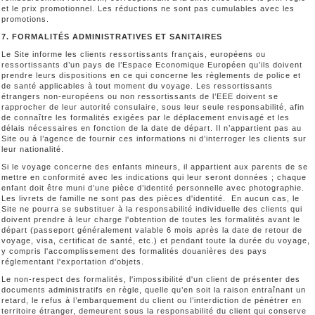
et le prix promotionnel. Les réductions ne sont pas cumulables avec les
promotions.
7. FORMALITÉS ADMINISTRATIVES ET SANITAIRES
Le Site informe les clients ressortissants français, européens ou
ressortissants d’un pays de l’Espace Economique Européen qu’ils doivent
prendre leurs dispositions en ce qui concerne les règlements de police et
de santé applicables à tout moment du voyage. Les ressortissants
étrangers non-européens ou non ressortissants de l’EEE doivent se
rapprocher de leur autorité consulaire, sous leur seule responsabilité, afin
de connaître les formalités exigées par le déplacement envisagé et les
délais nécessaires en fonction de la date de départ. Il n’appartient pas au
Site ou à l’agence de fournir ces informations ni d’interroger les clients sur
leur nationalité.
Si le voyage concerne des enfants mineurs, il appartient aux parents de se
mettre en conformité avec les indications qui leur seront données ; chaque
enfant doit être muni d’une pièce d’identité personnelle avec photographie.
Les livrets de famille ne sont pas des pièces d'identité. En aucun cas, le
Site ne pourra se substituer à la responsabilité individuelle des clients qui
doivent prendre à leur charge l'obtention de toutes les formalités avant le
départ (passeport généralement valable 6 mois après la date de retour de
voyage, visa, certificat de santé, etc.) et pendant toute la durée du voyage,
y compris l'accomplissement des formalités douanières des pays
réglementant l'exportation d'objets.
Le non-respect des formalités, l'impossibilité d'un client de présenter des
documents administratifs en règle, quelle qu’en soit la raison entraînant un
retard, le refus à l’embarquement du client ou l’interdiction de pénétrer en
territoire étranger, demeurent sous la responsabilité du client qui conserve