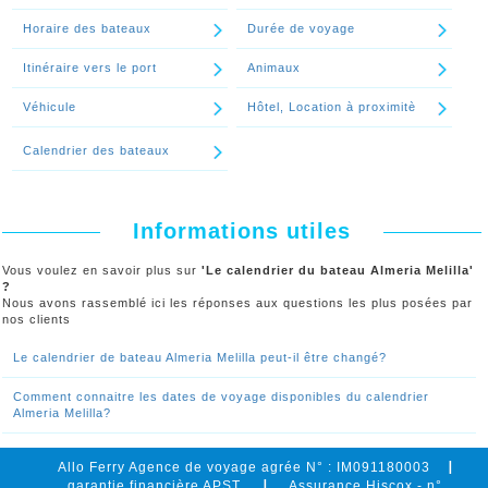
Horaire des bateaux
Durée de voyage
Itinéraire vers le port
Animaux
Véhicule
Hôtel, Location à proximitè
Calendrier des bateaux
Informations utiles
Vous voulez en savoir plus sur
'Le calendrier du bateau Almeria Melilla'
?
Nous avons rassemblé ici les réponses aux questions les plus posées par
nos clients
Le calendrier de bateau Almeria Melilla peut-il être changé?
Comment connaitre les dates de voyage disponibles du calendrier
Almeria Melilla?
Allo Ferry Agence de voyage agrée N° : IM091180003
garantie financière APST
Assurance Hiscox - n°