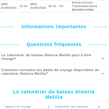
Naviera Armas -
MAR
MER
23:30
06:30
7hr
Trasmediterránea
01/09/2026
02/09/2026
BAHAMA MAMA
Informations importantes
Questions fréquentes
Le calendrier de bateau Almeria Melilla peut-il être
changé?
Le calendrier du bateau Almeria Melilla peut être modifié par le ferry
Comment connaitre les dates de voyage disponibles du
sous certaines contraintes. En cas de changement vous serez serez
calendrier Almeria Melilla?
informé par SMS et par mail de tout changement d’heure de départ.
Pour connaitre en temps réel les dates disponibles pour votre
Continuer le spécial 'Le calendrier de bateau Almeria Melilla peut-il
voyage Almeria Melilla, utilisez notre moteur de réservation
être changé?'
Le calendrier du bateau Almeria
Continuer le spécial 'Comment connaitre les dates de voyage
Melilla
disponibles du calendrier Almeria Melilla?'
Agence de voyage
Calendrier des bateaux