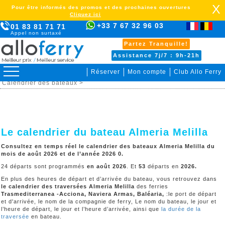
X
Pour être informés des promos et des prochaines ouvertures
Cliquez ici
+33 7 67 32 96 03
01 83 81 71 71
Appel non surtaxé
Partez Tranquille!
Assistance 7j/7 : 9h-21h
Réserver
Mon compte
Club Allo Ferry
>
Maroc >
Almeria Melilla >
Organiser votre voyage >
Calendrier des bateaux >
Le calendrier du bateau Almeria Melilla
Consultez en temps réel le calendrier des bateaux Almeria Melilla du
mois de août 2026 et de l’année 2026 0.
24 départs sont programmés
en août 2026
. Et
53
départs en
2026
.
En plus des heures de départ et d’arrivée du bateau, vous retrouvez dans
le calendrier des traversées
Almeria Melilla
des ferries
Trasmediterranea -Acciona, Naviera Armas, Baléaria,
:le port de départ
et d'arrivée, le nom de la compagnie de ferry, Le nom du bateau, le jour et
l’heure de départ, le jour et l’heure d’arrivée, ainsi que
la durée de la
traversée
en bateau.