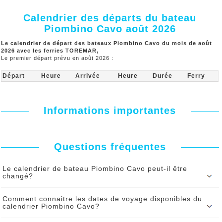
Calendrier des départs du bateau
Piombino Cavo août 2026
Le calendrier de départ des bateaux Piombino Cavo du mois de août
2026 avec les ferries TOREMAR,
Le premier départ prévu en août 2026 :
Départ
Heure
Arrivée
Heure
Durée
Ferry
Informations importantes
Questions fréquentes
Le calendrier de bateau Piombino Cavo peut-il être
changé?
Le calendrier du bateau Piombino Cavo peut être modifié par le ferry
Comment connaitre les dates de voyage disponibles du
sous certaines contraintes. En cas de changement vous serez serez
calendrier Piombino Cavo?
informé par SMS et par mail de tout changement d’heure de départ.
Pour connaitre en temps réel les dates disponibles pour votre