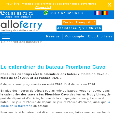
X
Pour être informés des promos et des prochaines ouvertures
Cliquez ici
+33 7 67 32 96 03
01 83 81 71 71
Appel non surtaxé
Partez Tranquille!
Assistance 7j/7 : 9h-21h
Réserver
Mon compte
Club Allo Ferry
>
Italie Elbe >
Piombino Cavo >
Organiser votre voyage >
Calendrier des bateaux >
Le calendrier du bateau Piombino Cavo
Consultez en temps réel le calendrier des bateaux Piombino Cavo du
mois de août 2026 et de l’année 2026 0.
0 départs sont programmés
en août 2026
. Et
0
départs en
2026
.
En plus des heures de départ et d’arrivée du bateau, vous retrouvez dans
le calendrier des traversées
Piombino Cavo
des ferries
Moby Lines,
:le
port de départ et d'arrivée, le nom de la compagnie de ferry, Le nom du
bateau, le jour et l’heure de départ, le jour et l’heure d’arrivée, ainsi que
la
durée de la traversée
en bateau.
Pour savoir si le bateau est direct et sans escale, faites une recherche de