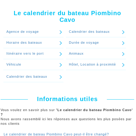
Continuer le spécial 'Le calendrier de bateau Piombino Cavo peut-il
voyage Piombino Cavo, utilisez notre moteur de réservation
être changé?'
Le calendrier du bateau Piombino
Continuer le spécial 'Comment connaitre les dates de voyage
Cavo
disponibles du calendrier Piombino Cavo?'
Agence de voyage
Calendrier des bateaux
Horaire des bateaux
Durée de voyage
Itinéraire vers le port
Animaux
Véhicule
Hôtel, Location à proximitè
Calendrier des bateaux
Informations utiles
Vous voulez en savoir plus sur
'Le calendrier du bateau Piombino Cavo'
?
Nous avons rassemblé ici les réponses aux questions les plus posées par
nos clients
Le calendrier de bateau Piombino Cavo peut-il être changé?