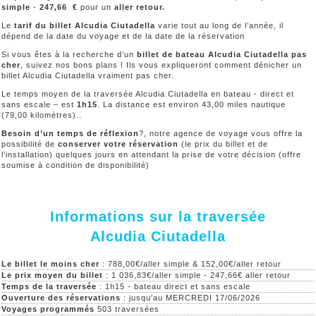
simple
-
247,66
€
pour un
aller retour.
Le
tarif du billet Alcudia Ciutadella
varie tout au long de l’année, il
dépend de la date du voyage et de la date de la réservation
Si vous êtes à la recherche d’un
billet de bateau Alcudia Ciutadella pas
cher
, suivez nos bons plans ! Ils vous expliqueront comment dénicher un
billet Alcudia Ciutadella vraiment pas cher.
Le temps moyen de la traversée Alcudia Ciutadella en bateau - direct et
sans escale – est
1h15
. La distance est environ 43,00 miles nautique
(79,00 kilométres)..
Besoin d’un temps de réflexion
?, notre agence de voyage vous offre la
possibilité de
conserver votre réservation
(le prix du billet et de
l’installation) quelques jours en attendant la prise de votre décision (offre
soumise à condition de disponibilité)
Informations sur la traversée
Alcudia Ciutadella
Le billet le moins cher
: 788,00€/aller simple & 152,00€/aller retour
Le prix moyen du billet
: 1 036,83€/aller simple - 247,66€ aller retour
Temps de la traversée
: 1h15 - bateau direct et sans escale
Ouverture des réservations
: jusqu'au MERCREDI 17/06/2026
Voyages programmés
503 traversées