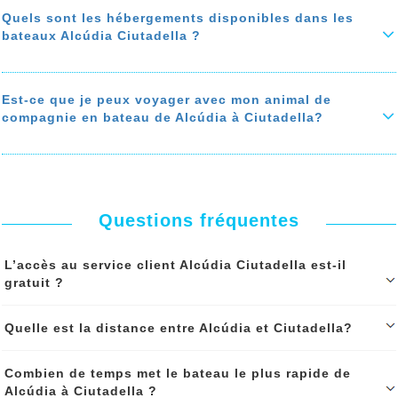
Ciutadella, le
bateau Alcúdia Ciutadella
est équipé des meilleures
il y a aussi des ascenseurs pour accéder aux differents étages des
installations : Restaurant, Cafétéria, Cinéma, Boutique shopping, salle
Quels sont les hébergements disponibles dans les
bateaux
de jeux, salle de jeux pour enfant, zone fumeur...
bateaux Alcúdia Ciutadella ?
En savoir plus sur 'Quelles sont les facilités d'accès aux personnes à
En savoir plus sur 'Quels sont les services à bord du bateau Alcúdia
mobilité réduite à bord du bateau Alcúdia Ciutadella?'
Ciutadella?'
Sur le bateau Alcúdia Ciutadella vous avez le choix entre les
hébergements suivants: Les cabines privées (doubles, triples et
quadruples), les suites, les cabines partagées et les couchettes, les
Est-ce que je peux voyager avec mon animal de
fauteuils, les sièges,
compagnie en bateau de Alcúdia à Ciutadella?
Le prix des cabines varient selon leurs tailles et leurs situations sur
le bateau.
Oui, les
animaux de compagnies sont acceptés
à bord des bateau
Alcúdia Ciutadella, certaines cabines sont équipées pour accueillir
En savoir plus sur 'Quels sont les hébergements disponibles dans les
votre animal (chat, chien….).
bateaux Alcúdia Ciutadella ?'
Le bateau est doté aussi des zones d’
hébergement des animaux de
compagnie
.
Questions fréquentes
En savoir plus sur 'Est-ce que je peux voyager avec mon animal de
compagnie en bateau de Alcúdia à Ciutadella?'
L’accès au service client Alcúdia Ciutadella est-il
gratuit ?
L'accés à notre service client est gratuit avant et aprés votre
Quelle est la distance entre Alcúdia et Ciutadella?
réservation, il est accessible par téléphone et whatsapp pendant les
heures d'ouverture de l'agence et par mail 24h/24
La distance entre Alcúdia et Ciutadella est: 1 276,00 km (à vol
Combien de temps met le bateau le plus rapide de
d'oiseau).
Continuer le spécial 'L’accès au service client Alcúdia Ciutadella est-il
Alcúdia à Ciutadella ?
gratuit ?'