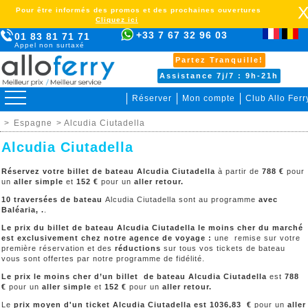
Pour être informés des promos et des prochaines ouvertures
Cliquez ici
+33 7 67 32 96 03
01 83 81 71 71
Appel non surtaxé
Partez Tranquille!
Assistance 7j/7 : 9h-21h
Réserver
Mon compte
Club Allo Ferr
>
Espagne
> Alcudia Ciutadella
Alcudia Ciutadella
Réservez votre billet de bateau Alcudia Ciutadella
à partir de
788 €
pour
un
aller simple
et
152
€
pour un
aller retour.
10 traversées de bateau
Alcudia Ciutadella sont au programme
avec
Baléaria, .
.
Le prix du billet de bateau Alcudia Ciutadella le moins cher du marché
est exclusivement chez notre agence de voyage :
une remise sur votre
première réservation et des
réductions
sur tous vos tickets de bateau
vous sont offertes par notre programme de fidélité.
Le prix le moins cher d’un billet de bateau Alcudia Ciutadella
est
788
€
pour un
aller simple
et
152
€
pour un
aller retour.
Le
prix moyen d'un ticket Alcudia Ciutadella est 1036,83 €
pour un
aller