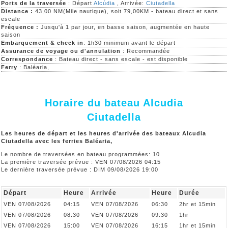
Ports de la traversée
: Départ
Alcúdia
, Arrivée:
Ciutadella
Distance :
43,00 NM(Mile nautique), soit 79,00KM - bateau direct et sans
escale
Fréquence :
Jusqu'à 1 par jour, en basse saison, augmentée en haute
saison
Embarquement & check in
: 1h30 minimum avant le départ
Assurance de voyage ou d'annulation
: Recommandée
Correspondance
: Bateau direct - sans escale - est disponible
Ferry
: Baléaria,
Horaire du bateau Alcudia
Ciutadella
Les heures de départ et les heures d'arrivée des bateaux Alcudia
Ciutadella avec les ferries Baléaria,
Le nombre de traversées en bateau programmées: 10
La première traversée prévue : VEN 07/08/2026 04:15
Le dernière traversée prévue : DIM 09/08/2026 19:00
Départ
Heure
Arrivée
Heure
Durée
VEN 07/08/2026
04:15
VEN 07/08/2026
06:30
2hr et 15min
VEN 07/08/2026
08:30
VEN 07/08/2026
09:30
1hr
VEN 07/08/2026
15:00
VEN 07/08/2026
16:15
1hr et 15min