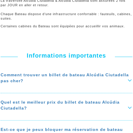
La traversée Alcudia Ciutadella & Alcudia Ciutadella sont assurées 2 fois
par JOUR en aller et retour.
Chaque Bateau dispose d’une infrastructure confortable : fauteuils, cabines,
suites.
Certaines cabines du Bateau sont équipées pour accueillir vos animaux.
Informations importantes
Comment trouver un billet de bateau Alcúdia Ciutadella
pas cher?
Vous êtes à la recherche d’un billet de bateau de Alcúdia à Ciutadella
pas cher ? Voici comment
économiser jusqu'à 50% sur le prix de
votre ticket de bateau
. Pour faire des économies, comparez les prix
Quel est le meilleur prix du billet de bateau Alcúdia
de bateau de Alcúdia à Ciutadella, privilégiez les agences de voyages
Ciutadella?
avec des programmes de fidélité, et qui offrent une assistance
téléphonique gratuite.
Le prix du billet de bateau de Alcúdia à Ciutadella dépend de la
En réservant à l’avance, vous avez plus de chances de trouver un
saison, de la compagnie du ferry et des frais de service qu’appliquent
billet de bateau de Alcúdia Ciutadella pas cher.
certaines agences.
Est-ce que je peux bloquer ma réservation de bateau