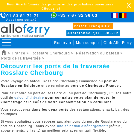
X
Pour être informés des promos et des prochaines ouvertures
Cliquez ici
+33 7 67 32 96 03
01 83 81 71 71
Appel non surtaxé
Partez Tranquille!
Assistance 7j/7 : 9h-21h
Réserver
Mon compte
Club Allo Ferry
>
France >
Rosslare Cherbourg >
Réservation du bateau >
Ports de la traversée >
Découvrir les ports de la traversée
Rosslare Cherbourg
Votre voyage en bateau Rosslare Cherbourg commence au
port de
Rosslare en Belgique
et se termine au
port de Cherbourg France .
Pour se rendre au port de Rosslare ou au port de Cherbourg , utilisez notre
outil de
calcul d’itinéraire
pour connaitre votre plan de route, le
kilométrage et le coût de votre consommation en carburant
...
Vous retrouverez
dans les deux ports
des restaurations, snack, bar, des
boutiques....
Si vous souhaitez vous reposer aux alentours du port de Rosslare ou du
port de Cherbourg , nous avons
une sélection d’hébergements
(hôtels,
appartements, villas...) au meilleur prix avec un tarif flexible.