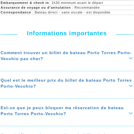
Embarquement & check in
: 1h30 minimum avant le départ
Assurance de voyage ou d'annulation
: Recommandée
Correspondance
: Bateau direct - sans escale - est disponible
Informations importantes
Comment trouver un billet de bateau Porto Torres Porto-
Vecchio pas cher?
Vous êtes à la recherche d’un billet de bateau de Porto Torres à
Porto-Vecchio pas cher ? Voici comment
économiser jusqu'à 50%
sur le prix de votre ticket de bateau
. Pour faire des économies,
Quel est le meilleur prix du billet de bateau Porto Torres
comparez les prix de bateau de Porto Torres à Porto-Vecchio,
Porto-Vecchio?
privilégiez les agences de voyages avec des programmes de fidélité,
et qui offrent une assistance téléphonique gratuite.
Le prix du billet de bateau de Porto Torres à Porto-Vecchio dépend de
En réservant à l’avance, vous avez plus de chances de trouver un
la saison, de la compagnie du ferry et des frais de service
billet de bateau de Porto Torres Porto-Vecchio pas cher.
qu’appliquent certaines agences.
Est-ce que je peux bloquer ma réservation de bateau
En savoir plus sur 'Comment trouver un billet de bateau Porto Torres
Porto Torres Porto-Vecchio?
Le prix du billet de bateau Porto Torres Porto-Vecchio chez notre
Porto-Vecchio pas cher?'
agence de voyage ALLO FERRY est prix net sans frais.
Vous pouvez bloquer votre réservation de bateau Porto Torres Porto-
Le prix du bateau varie selon la date de votre voyage et de la date de
Vecchio de 24h à 10 jours. cette option est valables pour les
votre réservation.