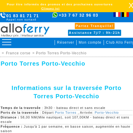
Pour être informés des promos et des prochaines ouvertures
Cliquez ici
+33 7 67 32 96 03
01 83 81 71 71
Appel non surtaxé
Partez Tranquille!
Assistance 7j/7 : 9h-21h
Réserver
Mon compte
Club Allo Ferr
>
France corse
> Porto Torres Porto-Vecchio
Porto Torres Porto-Vecchio
Informations sur la traversée Porto
Torres Porto-Vecchio
Temps de la traversée
: 3h30 - bateau direct et sans escale
Ports de la traversée
: Départ
Porto Torres
, Arrivée:
Porto-Vecchio
Distance :
58,00 NM(Mile nautique), soit 107,00KM - bateau direct et sans
escale
Fréquence :
Jusqu'à 1 par semaine, en basse saison, augmentée en haute
saison