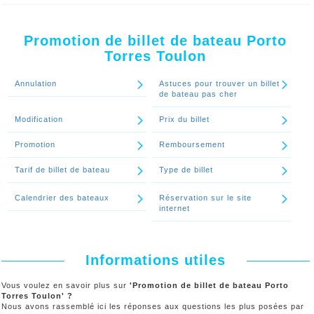
éservez votre billet de bateau Porto Torres Toulon dernière
minute lastminute
chez ALLO FERRY. Le nombre de place est
limité.
Promotion de billet de bateau Porto
Torres Toulon
Continuer le spécial 'Y-a-t-il des billets de bateau Porto Torres
Toulon dernière minute - lastminute ?'
Annulation
Astuces pour trouver un billet
de bateau pas cher
Modification
Prix du billet
Promotion
Remboursement
Tarif de billet de bateau
Type de billet
Calendrier des bateaux
Réservation sur le site
internet
Informations utiles
Vous voulez en savoir plus sur
'Promotion de billet de bateau Porto
Torres Toulon' ?
Nous avons rassemblé ici les réponses aux questions les plus posées par