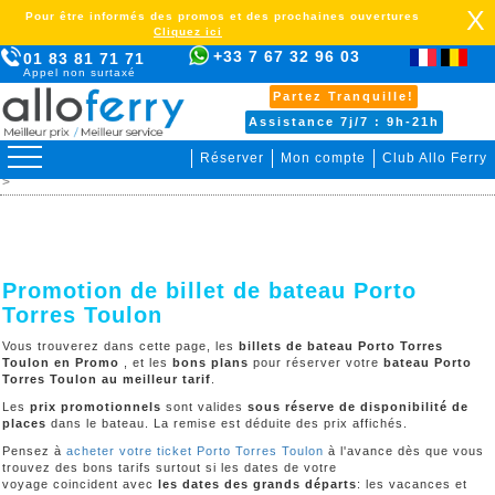
X
Pour être informés des promos et des prochaines ouvertures
Cliquez ici
+33 7 67 32 96 03
01 83 81 71 71
Appel non surtaxé
Partez Tranquille!
Assistance 7j/7 : 9h-21h
Réserver
Mon compte
Club Allo Ferry
>
France >
Porto Torres Toulon >
Billet de bateau >
Promotion
>
Promotion de billet de bateau Porto
Torres Toulon
Vous trouverez dans cette page, les
billets de bateau Porto Torres
Toulon en Promo
, et les
bons plans
pour réserver votre
bateau Porto
Torres Toulon au meilleur tarif
.
Les
prix promotionnels
sont valides
sous réserve de disponibilité de
places
dans le bateau. La remise est déduite des prix affichés.
Pensez à
acheter votre ticket Porto Torres Toulon
à l'avance dès que vous
trouvez des bons tarifs surtout si les dates de votre
voyage coincident avec
les dates des grands départs
: les vacances et