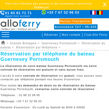
X
Pour être informés des promos et des prochaines ouvertures
Cliquez ici
+33 7 67 32 96 03
01 83 81 71 71
Appel non surtaxé
Partez Tranquille!
Assistance 7j/7 : 9h-21h
Réserver
Mon compte
Club Allo Ferry
>
Grande-Bretagne >
Guernesey Portsmouth >
Réservation du
bateau >
Réservation par téléphone >
Réservation par téléphone du bateau
Guernesey Portsmouth
La réservation de votre bateau Guernesey Portsmouth via notre
centrale de réservation est gratuite et sans aucun frais
,
L’accès à notre
centrale de réservation
est
gratuit
, vous pouvez nous
contacter par téléphone pendant nos heures d’ouverture.
Pour toutes
les demandes de devis ou de réservation du bateau
Guernesey Portsmouth,
contactez notre centrale de réservation
:
Téléphone : 01 88 32 08 95
Whatsapp :+33 7 67 32 96 03
Horaires d’ouverture : Du Lundi au Samedi de 9h00 à 20h00