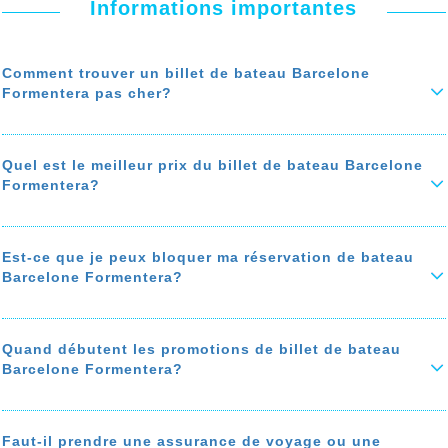
Informations importantes
Comment trouver un billet de bateau Barcelone
Formentera pas cher?
Vous êtes à la recherche d’un billet de bateau de Barcelone à
Formentera pas cher ? Voici comment
économiser jusqu'à 50% sur
le prix de votre ticket de bateau
. Pour faire des économies,
Quel est le meilleur prix du billet de bateau Barcelone
comparez les prix de bateau de Barcelone à Formentera, privilégiez
Formentera?
les agences de voyages avec des programmes de fidélité, et qui
offrent une assistance téléphonique gratuite.
Le prix du billet de bateau de Barcelone à Formentera dépend de la
En réservant à l’avance, vous avez plus de chances de trouver un
saison, de la compagnie du ferry et des frais de service qu’appliquent
billet de bateau de Barcelone Formentera pas cher.
certaines agences.
Est-ce que je peux bloquer ma réservation de bateau
En savoir plus sur 'Comment trouver un billet de bateau Barcelone
Barcelone Formentera?
Le prix du billet de bateau Barcelone Formentera chez notre agence
Formentera pas cher?'
de voyage ALLO FERRY est prix net sans frais.
Vous pouvez bloquer votre réservation de bateau Barcelone
Le prix du bateau varie selon la date de votre voyage et de la date de
Formentera de 24h à 10 jours. cette option est valables pour les
votre réservation.
réservations chez notre agence de voyage ALLO FERRY avec
Quand débutent les promotions de billet de bateau
En savoir plus sur 'Quel est le meilleur prix du billet de bateau
Barcelone Formentera?
En savoir plus sur 'Est-ce que je peux bloquer ma réservation de
Barcelone Formentera?'
bateau Barcelone Formentera?'
Les
meilleures promotions de bateau Barcelone Formentera
sont
disponibles à l’ouverture du calendrier des ventes, et aussi pendant
les grands événements, Black Friday, Saint valentin, Noël….
Faut-il prendre une assurance de voyage ou une