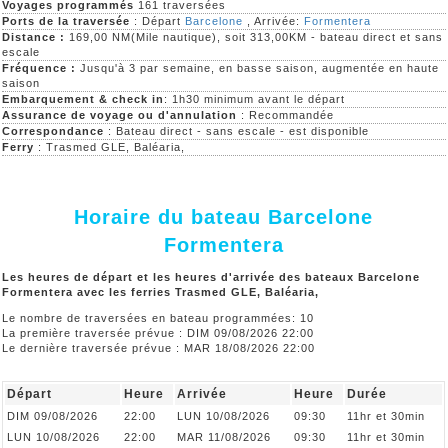
Voyages programmés
161 traversées
Ports de la traversée
: Départ
Barcelone
, Arrivée:
Formentera
Distance :
169,00 NM(Mile nautique), soit 313,00KM - bateau direct et sans
escale
Fréquence :
Jusqu'à 3 par semaine, en basse saison, augmentée en haute
saison
Embarquement & check in
: 1h30 minimum avant le départ
Assurance de voyage ou d'annulation
: Recommandée
Correspondance
: Bateau direct - sans escale - est disponible
Ferry
: Trasmed GLE, Baléaria,
Horaire du bateau Barcelone
Formentera
Les heures de départ et les heures d'arrivée des bateaux Barcelone
Formentera avec les ferries Trasmed GLE, Baléaria,
Le nombre de traversées en bateau programmées: 10
La première traversée prévue : DIM 09/08/2026 22:00
Le dernière traversée prévue : MAR 18/08/2026 22:00
Départ
Heure
Arrivée
Heure
Durée
DIM 09/08/2026
22:00
LUN 10/08/2026
09:30
11hr et 30min
LUN 10/08/2026
22:00
MAR 11/08/2026
09:30
11hr et 30min