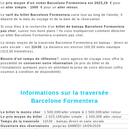
Le
prix moyen d'un ticket Barcelone Formentera est 2023,19 €
pour
un
aller simple
-
1500
€
pour un
aller retour.
Le
tarif du billet Barcelone Formentera
varie tout au long de l’année, il
dépend de la date du voyage et de la date de la réservation
Si vous êtes à la recherche d’un
billet de bateau Barcelone Formentera
pas cher
, suivez nos bons plans ! Ils vous expliqueront comment dénicher
un billet Barcelone Formentera vraiment pas cher.
Le temps moyen de la traversée Barcelone Formentera en bateau - direct et
sans escale – est
11h30
. La distance est environ 169,00 miles nautique
(313,00 kilométres)..
Besoin d’un temps de réflexion
?, notre agence de voyage vous offre la
possibilité de
conserver votre réservation
(le prix du billet et de
l’installation) quelques jours en attendant la prise de votre décision (offre
soumise à condition de disponibilité)
Informations sur la traversée
Barcelone Formentera
Le billet le moins cher
: 1 500,00€/aller simple & 1 500,00€/aller retour
Le prix moyen du billet
: 2 023,19€/aller simple - 1 500,00€ aller retour
Temps de la traversée
: 11h30 - bateau direct et sans escale
Ouverture des réservations
: jusqu'au SAMEDI 19/09/2026