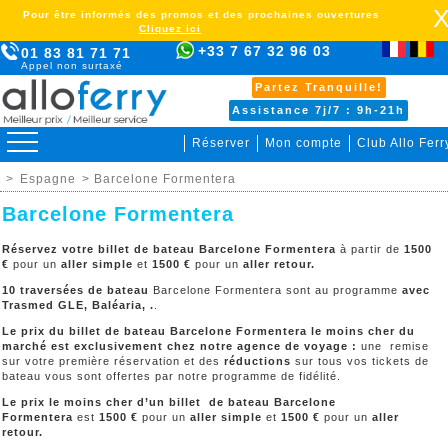
Pour être informés des promos et des prochaines ouvertures
Cliquez ici
+33 7 67 32 96 03
01 83 81 71 71
Appel non surtaxé
Partez Tranquille!
Assistance 7j/7 : 9h-21h
Réserver
Mon compte
Club Allo Ferr
>
Espagne
> Barcelone Formentera
Barcelone Formentera
Réservez votre billet de bateau Barcelone Formentera
à partir de
1500
€
pour un
aller simple
et
1500
€
pour un
aller retour.
10 traversées de bateau
Barcelone Formentera sont au programme
avec
Trasmed GLE, Baléaria, .
.
Le prix du billet de bateau Barcelone Formentera le moins cher du
marché est exclusivement chez notre agence de voyage :
une remise
sur votre première réservation et des
réductions
sur tous vos tickets de
bateau vous sont offertes par notre programme de fidélité.
Le prix le moins cher d’un billet de bateau Barcelone
Formentera
est
1500 €
pour un
aller simple
et
1500
€
pour un
aller
retour.