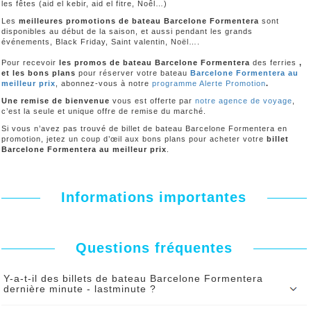
les fêtes (aid el kebir, aid el fitre, Noêl…)
Les
meilleures promotions de bateau Barcelone Formentera
sont
disponibles au début de la saison, et aussi pendant les grands
événements, Black Friday, Saint valentin, Noël….
Pour recevoir
les promos de bateau Barcelone Formentera
des ferries
,
et les bons plans
pour réserver votre bateau
Barcelone Formentera au
meilleur prix
, abonnez-vous à notre
programme Alerte Promotion
.
Une remise de bienvenue
vous est offerte par
notre agence de voyage
,
c’est la seule et unique offre de remise du marché.
Si vous n’avez pas trouvé de billet de bateau Barcelone Formentera en
promotion, jetez un coup d’œil aux bons plans pour acheter votre
billet
Barcelone Formentera au meilleur prix
.
Informations importantes
Questions fréquentes
Y-a-t-il des billets de bateau Barcelone Formentera
dernière minute - lastminute ?
éservez votre billet de bateau Barcelone Formentera dernière