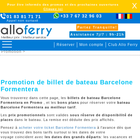
X
Pour être informés des promos et des prochaines ouvertures
Cliquez ici
+33 7 67 32 96 03
01 83 81 71 71
Appel non surtaxé
Partez Tranquille!
Assistance 7j/7 : 9h-21h
Réserver
Mon compte
Club Allo Ferry
>
Espagne >
Barcelone Formentera >
Billet de bateau >
Promotion >
Promotion de billet de bateau Barcelone
Formentera
Vous trouverez dans cette page, les
billets de bateau Barcelone
Formentera en Promo
, et les
bons plans
pour réserver votre
bateau
Barcelone Formentera au meilleur tarif
.
Les
prix promotionnels
sont valides
sous réserve de disponibilité de
places
dans le bateau. La remise est déduite des prix affichés.
Pensez à
acheter votre ticket Barcelone Formentera
à l'avance dès que
vous trouvez des bons tarifs surtout si les dates de votre
voyage coincident avec
les dates des grands départs
: les vacances et