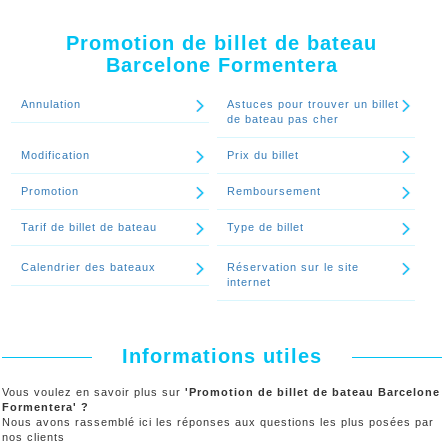
minute lastminute
chez ALLO FERRY. Le nombre de place est
limité.
Promotion de billet de bateau
Barcelone Formentera
Continuer le spécial 'Y-a-t-il des billets de bateau Barcelone
Formentera dernière minute - lastminute ?'
Annulation
Astuces pour trouver un billet
de bateau pas cher
Modification
Prix du billet
Promotion
Remboursement
Tarif de billet de bateau
Type de billet
Calendrier des bateaux
Réservation sur le site
internet
Informations utiles
Vous voulez en savoir plus sur
'Promotion de billet de bateau Barcelone
Formentera' ?
Nous avons rassemblé ici les réponses aux questions les plus posées par
nos clients