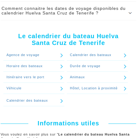
Le calendrier du bateau Huelva Santa Cruz de Tenerife peut être
Comment connaitre les dates de voyage disponibles du
modifié par le ferry sous certaines contraintes. En cas de
calendrier Huelva Santa Cruz de Tenerife ?
changement vous serez serez informé par SMS et par mail de tout
changement d’heure de départ.
Pour connaitre en temps réel les dates disponibles pour votre
voyage Huelva Santa Cruz de Tenerife , utilisez notre moteur de
Continuer le spécial 'Le calendrier de bateau Huelva Santa Cruz de
réservation
Tenerife peut-il être changé?'
Le calendrier du bateau Huelva
Santa Cruz de Tenerife
Continuer le spécial 'Comment connaitre les dates de voyage
disponibles du calendrier Huelva Santa Cruz de Tenerife ?'
Agence de voyage
Calendrier des bateaux
Horaire des bateaux
Durée de voyage
Itinéraire vers le port
Animaux
Véhicule
Hôtel, Location à proximitè
Calendrier des bateaux
Informations utiles
Vous voulez en savoir plus sur
'Le calendrier du bateau Huelva Santa