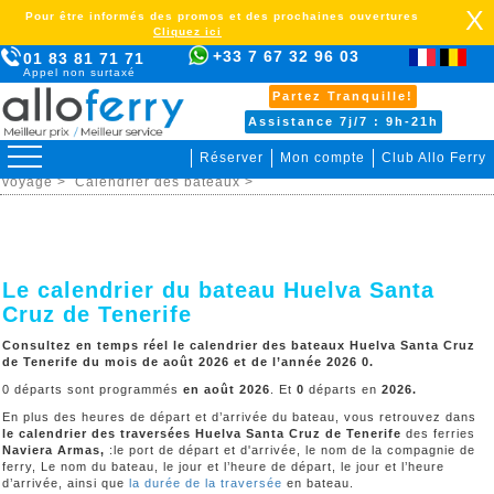
X
Pour être informés des promos et des prochaines ouvertures
Cliquez ici
+33 7 67 32 96 03
01 83 81 71 71
Appel non surtaxé
Partez Tranquille!
Assistance 7j/7 : 9h-21h
Réserver
Mon compte
Club Allo Ferry
>
Tenerife >
Huelva Santa Cruz de Tenerife >
Organiser votre
voyage >
Calendrier des bateaux >
Le calendrier du bateau Huelva Santa
Cruz de Tenerife
Consultez en temps réel le calendrier des bateaux Huelva Santa Cruz
de Tenerife du mois de août 2026 et de l’année 2026 0.
0 départs sont programmés
en août 2026
. Et
0
départs en
2026
.
En plus des heures de départ et d’arrivée du bateau, vous retrouvez dans
le calendrier des traversées
Huelva Santa Cruz de Tenerife
des ferries
Naviera Armas,
:le port de départ et d'arrivée, le nom de la compagnie de
ferry, Le nom du bateau, le jour et l’heure de départ, le jour et l’heure
d’arrivée, ainsi que
la durée de la traversée
en bateau.