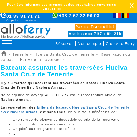
X
Pour être informés des promos et des prochaines ouvertures
Cliquez ici
+33 7 67 32 96 03
01 83 81 71 71
Appel non surtaxé
Partez Tranquille!
Assistance 7j/7 : 9h-21h
Réserver
Mon compte
Club Allo Ferry
>
Tenerife >
Huelva Santa Cruz de Tenerife >
Réservation du
bateau >
Ferry de la traversée >
Bateaux assurant les traversées Huelva
Santa Cruz de Tenerife
Il y a 1 ferries qui assurent les traversées en bateau Huelva Santa
Cruz de Tenerife :
Naviera Armas, .
Notre agence de voyage ALLO FERRY est le représentant officiel de
Naviera Armas, .
La réservation des
billets de bateaux Huelva Santa Cruz de Tenerife
avec Naviera Armas,
est sans frais
, en plus vous bénéficiez de:
Une remise de bienvenue déductible du prix de la réservation
les facilité de paiements sans frais
Un généreux programme de fidélité
...