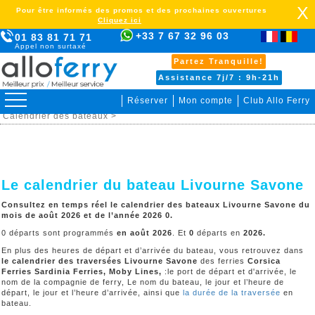
X
Pour être informés des promos et des prochaines ouvertures
Cliquez ici
+33 7 67 32 96 03
01 83 81 71 71
Appel non surtaxé
Partez Tranquille!
Assistance 7j/7 : 9h-21h
Réserver
Mon compte
Club Allo Ferry
>
Italie >
Livourne Savone >
Organiser votre voyage >
Calendrier des bateaux >
Le calendrier du bateau Livourne Savone
Consultez en temps réel le calendrier des bateaux Livourne Savone du
mois de août 2026 et de l’année 2026 0.
0 départs sont programmés
en août 2026
. Et
0
départs en
2026
.
En plus des heures de départ et d’arrivée du bateau, vous retrouvez dans
le calendrier des traversées
Livourne Savone
des ferries
Corsica
Ferries Sardinia Ferries, Moby Lines,
:le port de départ et d'arrivée, le
nom de la compagnie de ferry, Le nom du bateau, le jour et l’heure de
départ, le jour et l’heure d’arrivée, ainsi que
la durée de la traversée
en
bateau.