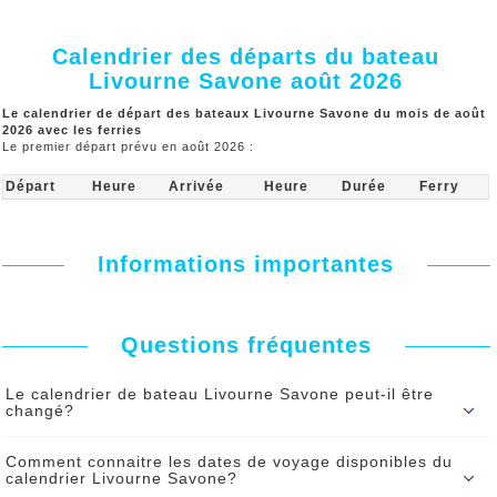
Calendrier des départs du bateau
Livourne Savone août 2026
Le calendrier de départ des bateaux Livourne Savone du mois de août
2026 avec les ferries
Le premier départ prévu en août 2026 :
Départ
Heure
Arrivée
Heure
Durée
Ferry
Informations importantes
Questions fréquentes
Le calendrier de bateau Livourne Savone peut-il être
changé?
Le calendrier du bateau Livourne Savone peut être modifié par le
Comment connaitre les dates de voyage disponibles du
ferry sous certaines contraintes. En cas de changement vous
calendrier Livourne Savone?
serez serez informé par SMS et par mail de tout changement d’heure
de départ.