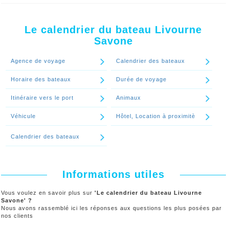
Pour connaitre en temps réel les dates disponibles pour votre
voyage Livourne Savone, utilisez notre moteur de réservation
Continuer le spécial 'Le calendrier de bateau Livourne Savone peut-il
être changé?'
Le calendrier du bateau Livourne
Continuer le spécial 'Comment connaitre les dates de voyage
Savone
disponibles du calendrier Livourne Savone?'
Agence de voyage
Calendrier des bateaux
Horaire des bateaux
Durée de voyage
Itinéraire vers le port
Animaux
Véhicule
Hôtel, Location à proximitè
Calendrier des bateaux
Informations utiles
Vous voulez en savoir plus sur
'Le calendrier du bateau Livourne
Savone' ?
Nous avons rassemblé ici les réponses aux questions les plus posées par
nos clients