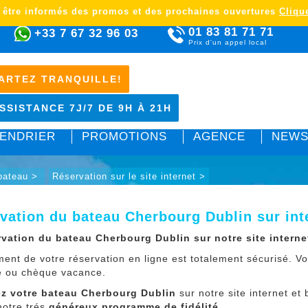
 être informés des promos et des prochaines ouvertures
Clique
01 83 81 71 71
+33 7 67 32 96 03
Prix d'un appel local
ARTEZ TRANQUILLE!
SSISTANCE 7J/7 DE 9H À 21H
ENDRIER
PROMOTIONS
AGENCE
NEWS
 bateau >
Réservation sur le site internet >
vation du bateau Cherbourg Dublin sur int
rvation du bateau Cherbourg Dublin sur notre site internet
ment de votre réservation en ligne est totalement sécurisé. 
e ou chèque vacance.
z votre bateau Cherbourg Dublin
sur notre site internet et
notre trés
généreux programme de fidélité
.