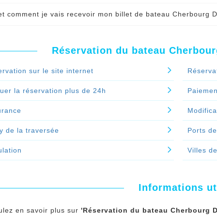
ue bancaire, chèques vacances ou bon d’achat.
ez si l’option
paiement en plusieurs fois est active
lors de 
t comment je vais recevoir mon billet de bateau Cherbourg D
n.
Si c’est le cas vous pouvez payer
juste un acompte lors d
nuer le spécial 'Quels sont les modes de paiement acceptés p
 le paiement de votre réservation de bateau Cherbourg Dublin
n?'
n par mail. il est aussi possible de vous l'envoyer par la poste
nuer le spécial 'Comment payer la réservation de bateau Cher
Réservation du bateau Cherbourg
nuer le spécial 'Quand et comment je vais recevoir mon bille
rvation sur le site internet
Réserva
uer la réservation plus de 24h
Paiement
urance
Modifica
y de la traversée
Ports de
lation
Villes d
Informations ut
ulez en savoir plus sur
'Réservation du bateau Cherbourg Du