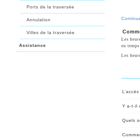
Ports de la traversée
Continue
Annulation
Commen
Villes de la traversée
Les heure
Assistance
en temps 
Les heur
L’accès 
L'acc
Y a-t-i
whats
Oui, 
Quels s
trave
Conti
Vous 
Comment
Maste
Conti