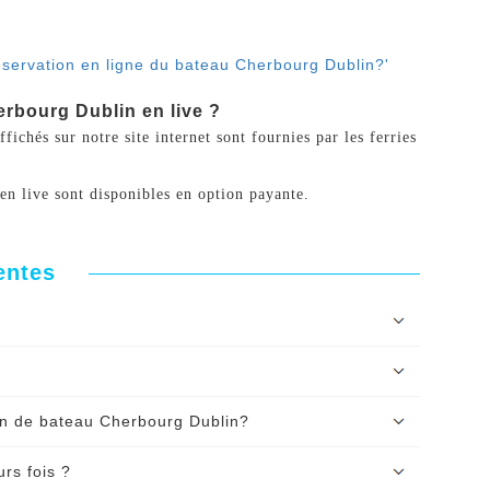
réservation en ligne du bateau Cherbourg Dublin?'
rbourg Dublin en live ?
ichés sur notre site internet sont fournies par les ferries
en live sont disponibles en option payante.
entes
vation, il est accessible par téléphone et
24h/24
escale' ou 'sans escale' est indiquée dans les
on de bateau Cherbourg Dublin?
il gratuit ?'
e à l'aide de
votre carte bancaire CB, Visa
rs fois ?
s pouvez également le régler par
virement,
?'