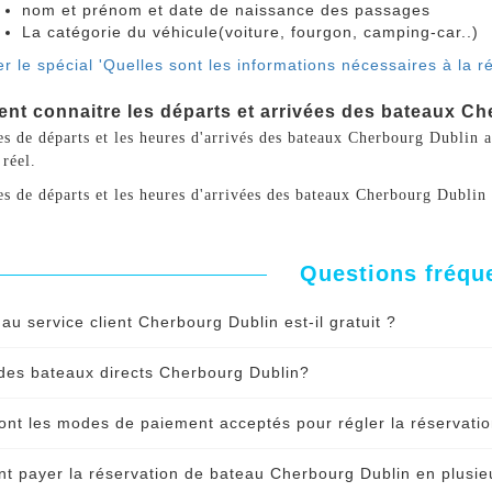
nom et prénom et date de naissance des passages
La catégorie du véhicule(voiture, fourgon, camping-car..)
r le spécial 'Quelles sont les informations nécessaires à la 
t connaitre les départs et arrivées des bateaux Che
s de départs et les heures d'arrivés des bateaux Cherbourg Dublin aff
réel.
es de départs et les heures d'arrivées des bateaux Cherbourg Dublin 
Questions fréqu
au service client Cherbourg Dublin est-il gratuit ?
és à notre service client est gratuit avant et aprés votre réser
l des bateaux directs Cherbourg Dublin?
app pendant les heures d'ouverture de l'agence et par mail 
Il y a des bateaux directs de Cherbourg à Dublin. La mention '
ont les modes de paiement acceptés pour régler la réservati
rsées affichées lors de vos recherches.
nuer le spécial 'L’accès au service client Cherbourg Dublin est-
pouvez règler votre billet de bateau Cherbourg Dublin en lign
 payer la réservation de bateau Cherbourg Dublin en plusieu
rcard, Maestro
.
Le paiement est totalement sécurisé
. Vou
nuer le spécial 'Y a-t-il des bateaux directs Cherbourg Dublin