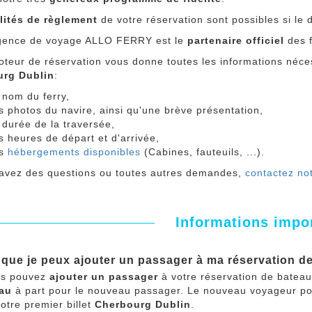
ilités de règlement
de votre réservation sont possibles si le 
gence de voyage ALLO FERRY est le
partenaire officiel
des f
teur de réservation vous donne toutes les informations néces
urg Dublin
:
 nom du ferry,
s photos du navire, ainsi qu'une brève présentation,
 durée de la traversée,
s heures de départ et d'arrivée,
es
hébergements disponibles
(Cabines, fauteuils, ...).
 avez des questions ou toutes autres demandes,
contactez not
Informations impo
 que je peux ajouter un passager à ma réservation 
us pouvez
ajouter un passager
à votre réservation de batea
eau
à part pour le nouveau passager. Le nouveau voyageur po
votre premier billet
Cherbourg Dublin
.