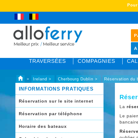
Pour
P
A
TRAVERSÉES
COMPAGNIES
CAL
Ireland >
Cherbourg Dublin >
Réservation du
>
INFORMATIONS PRATIQUES
Réser
Réservation sur le site internet
La
rése
Réservation par téléphone
Le paie
bancair
Horaire des bateaux
Réserve
oublier 