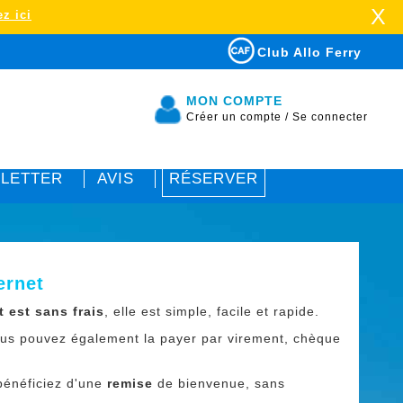
X
z ici
Club Allo Ferry
MON COMPTE
Créer un compte
/
Se connecter
LETTER
AVIS
RÉSERVER
ernet
 est sans frais
, elle est simple, facile et rapide.
Vous pouvez également la payer par virement, chèque
 bénéficiez d'une
remise
de bienvenue, sans