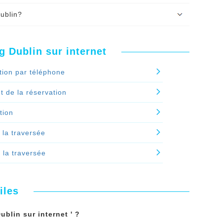
votre réservation du
bateau Cherbourg
ublin?
e la réservation.
our régler la réservation de bateau Cherbourg
, vous recevez votre billet de bateau Cherbourg
.
bourg Dublin en plusieurs fois ?'
 Dublin sur internet
t de bateau Cherbourg Dublin?'
tion par téléphone
 de la réservation
tion
 la traversée
e la traversée
iles
blin sur internet ' ?