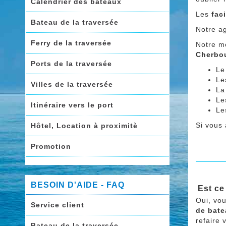
Calendrier des bateaux
Les
fac
Bateau de la traversée
Notre a
Ferry de la traversée
Notre mo
Cherbo
Ports de la traversée
Le
Le
Villes de la traversée
La
Le
Itinéraire vers le port
L
Si vous
Hôtel, Location à proximitè
Promotion
BESOIN D'AIDE - FAQ
Est ce
Oui, vo
Service client
de bat
refaire 
Bateau de la traversée