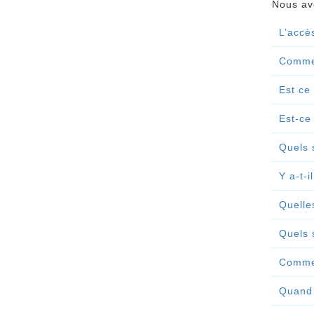
Nous avo
L’accès
Commen
Est ce
Est-ce
Quels 
Y a-t-
Quelle
Quels 
Commen
Quand 