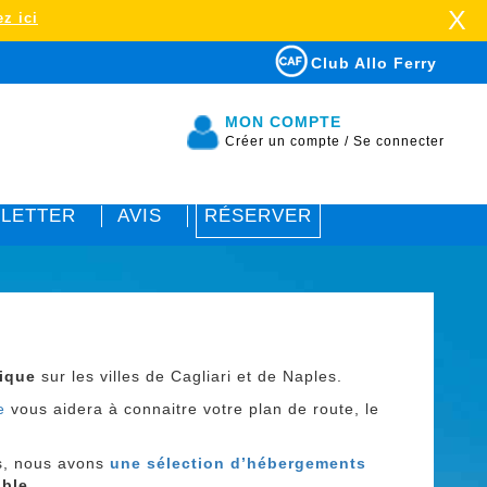
X
z ici
Club Allo Ferry
MON COMPTE
Créer un compte
/
Se connecter
LETTER
AVIS
RÉSERVER
tique
sur les villes de Cagliari et de Naples.
e
vous aidera à connaitre votre plan de route, le
es, nous avons
une sélection d’hébergements
ible.