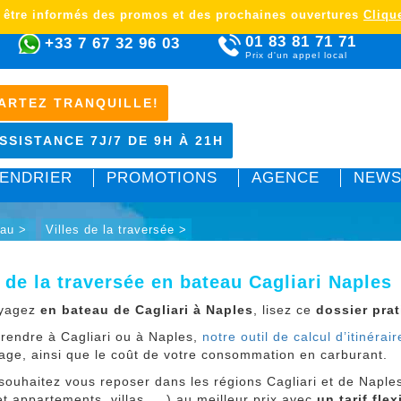
 être informés des promos et des prochaines ouvertures
Clique
01 83 81 71 71
+33 7 67 32 96 03
Prix d'un appel local
ARTEZ TRANQUILLE!
SSISTANCE 7J/7 DE 9H À 21H
ENDRIER
PROMOTIONS
AGENCE
NEWS
eau >
Villes de la traversée >
s de la traversée en bateau Cagliari Naples
oyagez
en bateau de Cagliari à Naples
, lisez ce
dossier pra
 rendre à Cagliari ou à Naples,
notre outil de calcul d’itinérair
age, ainsi que le coût de votre consommation en carburant.
 souhaitez vous reposer dans les régions Cagliari et de Napl
et appartements, villas,....) au meilleur prix avec
un tarif flex