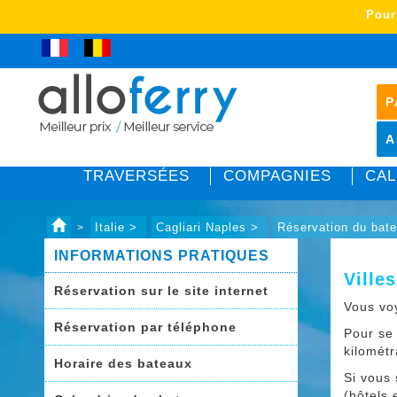
Pour
P
A
TRAVERSÉES
COMPAGNIES
CAL
Italie >
Cagliari Naples >
Réservation du bat
>
INFORMATIONS PRATIQUES
Ville
Réservation sur le site internet
Vous v
Réservation par téléphone
Pour se
kilométr
Horaire des bateaux
Si vous
(hôtels 