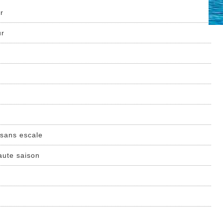
ur
ur
 sans escale
aute saison