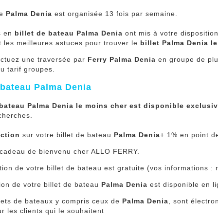
ée
Palma Denia
est organisée 13 fois par semaine.
s en
billet de bateau Palma Denia
ont mis à votre dispositio
t les meilleures astuces pour trouver le
billet Palma Denia l
ectuez une traversée par
Ferry Palma Denia
en groupe de plu
du tarif groupes.
e bateau Palma Denia
bateau Palma Denia le moins cher est disponible exclusiv
cherches.
ction
sur votre billet de bateau
Palma Denia
+ 1% en point de
e cadeau de bienvenu cher ALLO FERRY.
tion de votre billet de bateau est gratuite (vos informations
ion de votre billet de bateau
Palma Denia
est disponible en li
llets de bateaux y compris ceux de
Palma Denia
, sont électr
er pour les clients qui le souhaite