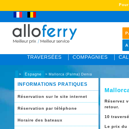
Pour
Club Allo Ferry
P
A
TRAVERSÉES
COMPAGNIES
CAL
Espagne
>
> Mallorca (Palma) Denia
INFORMATIONS PRATIQUES
Mallorc
Réservation sur le site internet
Réservez v
retour.
Réservation par téléphone
10 travers
Horaire des bateaux
Le prix du