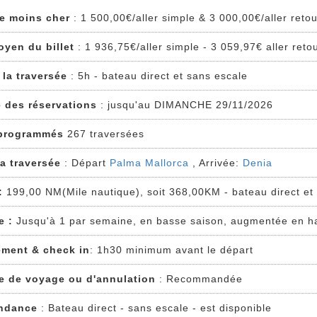
 le moins cher
: 1 500,00€/aller simple & 3 000,00€/aller reto
oyen du billet
: 1 936,75€/aller simple - 3 059,97€ aller reto
 la traversée
: 5h - bateau direct et sans escale
e des réservations
: jusqu'au DIMANCHE 29/11/2026
programmés
267 traversées
la traversée
: Départ
Palma Mallorca
, Arrivée:
Denia
:
199,00 NM(Mile nautique), soit 368,00KM - bateau direct et
e :
Jusqu'à 1 par semaine, en basse saison, augmentée en h
ment & check in
: 1h30 minimum avant le départ
e de voyage ou d'annulation
: Recommandée
ndance
: Bateau direct - sans escale - est disponible