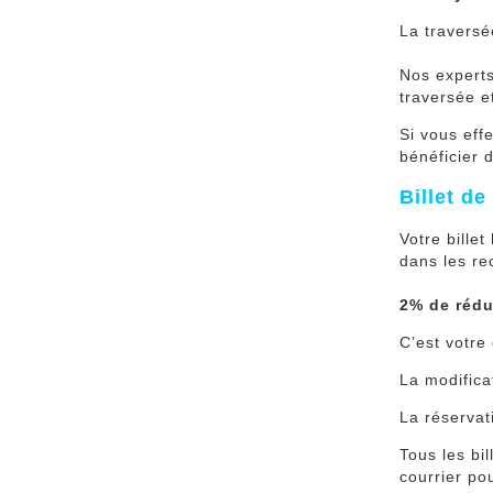
La travers
Nos expert
traversée e
Si vous eff
bénéficier 
Billet d
Votre billet
dans les re
2% de rédu
C’est votr
La modifica
La réservat
Tous les bi
courri