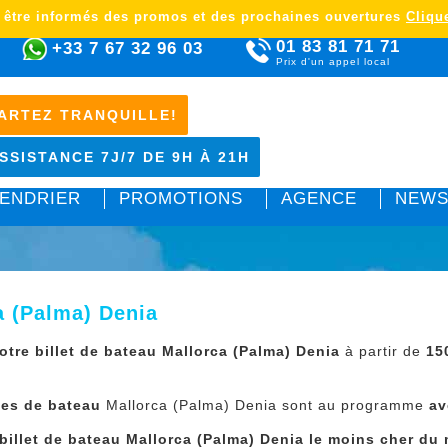
 être informés des promos et des prochaines ouvertures
Clique
01 83 81 71 71
+33 7 67 32 96 03
Prix d'un appel local
ARTEZ TRANQUILLE!
SSISTANCE 7J/7 DE 9H À 21H
ENDRIER
PROMOTIONS
AGENCE
NEWS
a (Palma) Denia
otre billet de bateau Mallorca (Palma) Denia
à partir de
15
ées de bateau
Mallorca (Palma) Denia sont au programme
av
 billet de bateau Mallorca (Palma) Denia le moins cher d