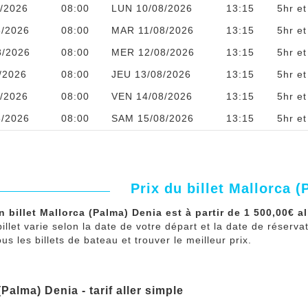
/2026
08:00
LUN 10/08/2026
13:15
5hr e
8/2026
08:00
MAR 11/08/2026
13:15
5hr e
8/2026
08:00
MER 12/08/2026
13:15
5hr e
/2026
08:00
JEU 13/08/2026
13:15
5hr e
/2026
08:00
VEN 14/08/2026
13:15
5hr e
8/2026
08:00
SAM 15/08/2026
13:15
5hr e
Prix du billet Mallorca 
n billet Mallorca (Palma) Denia est à partir de 1 500,00€ al
billet varie selon la date de votre départ et la date de réserv
s les billets de bateau et trouver le meilleur prix.
(Palma) Denia - tarif aller simple