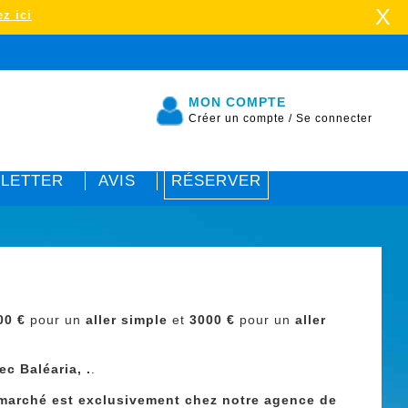
X
z ici
MON COMPTE
Créer un compte
/
Se connecter
LETTER
AVIS
RÉSERVER
00 €
pour un
aller simple
et
3000
€
pour un
aller
ec Baléaria, .
.
u marché est exclusivement chez notre agence de