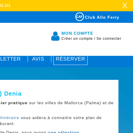
X
z ici
Club Allo Ferry
MON COMPTE
Créer un compte
/
Se connecter
LETTER
AVIS
RÉSERVER
) Denia
ier pratique
sur les villes de Mallorca (Palma) et de
itinéraire
vous aidera à connaitre votre plan de
burant.
t de Denia, nous avons
une sélection