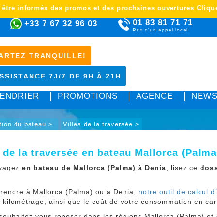
 être informés des promos et des prochaines ouvertures
Clique
01 83 81 71 71
+33 7 67 32 96 03
Prix d'un appel local
ARTEZ TRANQUILLE!
SSISTANCE 7J/7 DE 9H À 21H
ENDRIER
PROMOTIONS
AGENCE
NEWS
tion du bateau >
Villes de la traversée >
s de la traversée en bateau Mallorca (Palma
oyagez
en bateau de Mallorca (Palma) à Denia
, lisez ce
doss
 rendre à Mallorca (Palma) ou à Denia,
notre outil de calcul d’
e kilométrage, ainsi que le coût de votre consommation en car
 souhaitez vous reposer dans les régions Mallorca (Palma) e