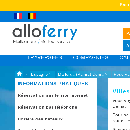
Pour
P
A
TRAVERSÉES
COMPAGNIES
CAL
Espagne >
Mallorca (Palma) Denia >
Réserva
>
INFORMATIONS PRATIQUES
Ville
Réservation sur le site internet
Vous v
Denia.
Réservation par téléphone
Pour se
Horaire des bateaux
route, l
Si vous