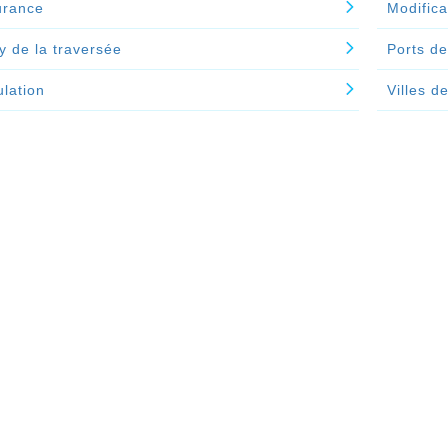
urance
Modifica
y de la traversée
Ports de
lation
Villes d