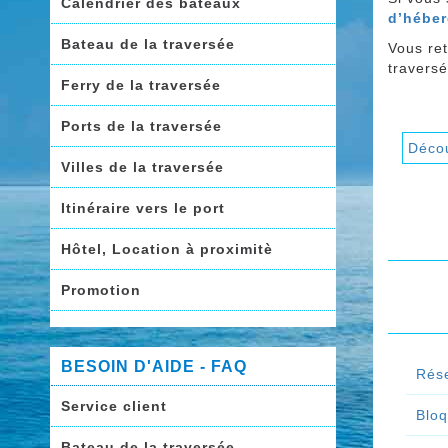
Calendrier des bateaux
d’hébe
Bateau de la traversée
Vous re
traversé
Ferry de la traversée
Ports de la traversée
Décou
Villes de la traversée
Itinéraire vers le port
Hôtel, Location à proximitè
Promotion
BESOIN D'AIDE - FAQ
Rése
Service client
Bloq
Bateau de la traversée