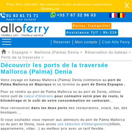
X
Pour être informés des promos et des prochaines ouvertures
Cliquez ici
+33 7 67 32 96 03
01 83 81 71 71
Appel non surtaxé
Partez Tranquille!
Assistance 7j/7 : 9h-21h
Réserver
Mon compte
Club Allo Ferry
>
Espagne >
Mallorca (Palma) Denia >
Réservation du bateau >
Ports de la traversée >
Découvrir les ports de la traversée
Mallorca (Palma) Denia
Votre voyage en bateau Mallorca (Palma) Denia commence au
port de
Palma Mallorca en Majorque
et se termine au
port de Denia Espagne .
Pour se rendre au port de Palma Mallorca ou au port de Denia, utilisez
notre outil de
calcul d’itinéraire
pour connaitre votre plan de route, le
kilométrage et le coût de votre consommation en carburant
...
Vous retrouverez
dans les deux ports
des restaurations, snack, bar, des
boutiques....
Si vous souhaitez vous reposer aux alentours du port de Palma Mallorca
ou du port de Denia, nous avons
une sélection d’hébergements
(hôtels,
appartements, villas...) au meilleur prix avec un tarif flexible.