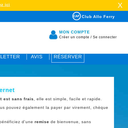
X
z ici
Club Allo Ferry
MON COMPTE
Créer un compte
/
Se connecter
LETTER
AVIS
RÉSERVER
ernet
t est sans frais
, elle est simple, facile et rapide.
Vous pouvez également la payer par virement, chèque
 bénéficiez d'une
remise
de bienvenue, sans