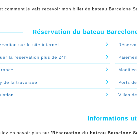
ue bancaire, chèques vacances ou bon d’achat.
ez si l’option
paiement en plusieurs fois est active
lors de 
t comment je vais recevoir mon billet de bateau Barcelone 
ne.
Si c’est le cas vous pouvez payer
juste un acompte lors 
nuer le spécial 'Quels sont les modes de paiement acceptés p
 le paiement de votre réservation de bateau Barcelone Savone
ne?'
e par mail. il est aussi possible de vous l'envoyer par la post
nuer le spécial 'Comment payer la réservation de bateau Barc
Réservation du bateau Barcelone
nuer le spécial 'Quand et comment je vais recevoir mon bille
rvation sur le site internet
Réserva
uer la réservation plus de 24h
Paiement
urance
Modifica
y de la traversée
Ports de
lation
Villes d
Informations ut
ulez en savoir plus sur
'Réservation du bateau Barcelone Sa