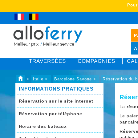
Pour
P
A
TRAVERSÉES
COMPAGNIES
CAL
Italie >
Barcelone Savone >
Réservation du 
>
INFORMATIONS PRATIQUES
Réser
Réservation sur le site internet
La
rése
Réservation par téléphone
Le paie
bancair
Horaire des bateaux
Réserve
oublier 