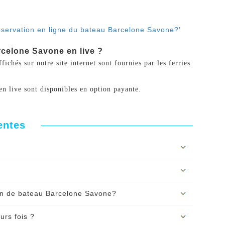
réservation en ligne du bateau Barcelone Savone?'
rcelone Savone en live ?
ichés sur notre site internet sont fournies par les ferries
en live sont disponibles en option payante.
entes
vation, il est accessible par téléphone et
24h/24
escale' ou 'sans escale' est indiquée dans les
ion de bateau Barcelone Savone?
il gratuit ?'
e à l'aide de
votre carte bancaire CB, Visa
urs fois ?
s pouvez également le régler par
virement,
?'