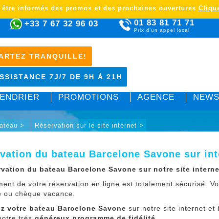
 être informés des promos et des prochaines ouvertures
Clique
01 83 81 71 71
+33 7 67 32 96 03
Prix d'un appel local
ARTEZ TRANQUILLE!
SSISTANCE 7J/7 DE 9H À 21H
ENDRIER
PROMOTIONS
AGENCE
NEWS
bateau >
Réservation sur le site internet >
vation du bateau Barcelone Savone sur int
rvation du bateau Barcelone Savone sur notre site interne
ment de votre réservation en ligne est totalement sécurisé. 
e ou chèque vacance.
z votre bateau Barcelone Savone
sur notre site internet et
notre trés
généreux programme de fidélité
.