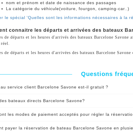
nom et prénom et date de naissance des passages
La catégorie du véhicule(voiture, fourgon, camping-car..)
r le spécial 'Quelles sont les informations nécessaires à la 
t connaitre les départs et arrivées des bateaux Ba
s de départs et les heures d'arrivés des bateaux Barcelone Savone aff
réel.
s de départs et les heures d'arrivées des bateaux Barcelone Savone 
Questions fréqu
 au service client Barcelone Savone est-il gratuit ?
és à notre service client est gratuit avant et aprés votre réser
l des bateaux directs Barcelone Savone?
app pendant les heures d'ouverture de l'agence et par mail 
Il y a des bateaux directs de Barcelone à Savone. La mention '
ont les modes de paiement acceptés pour régler la réservat
rsées affichées lors de vos recherches.
nuer le spécial 'L’accès au service client Barcelone Savone est-
pouvez règler votre billet de bateau Barcelone Savone en lign
 payer la réservation de bateau Barcelone Savone en plusie
rcard, Maestro
.
Le paiement est totalement sécurisé
. Vou
nuer le spécial 'Y a-t-il des bateaux directs Barcelone Savone