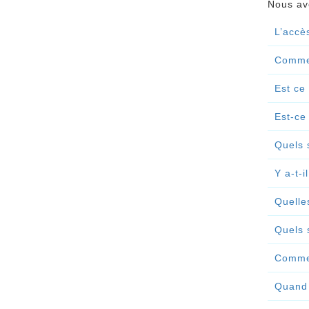
Nous avo
L’accè
Commen
Est ce
Est-ce
Quels 
Y a-t-
Quelle
Quels 
Commen
Quand 