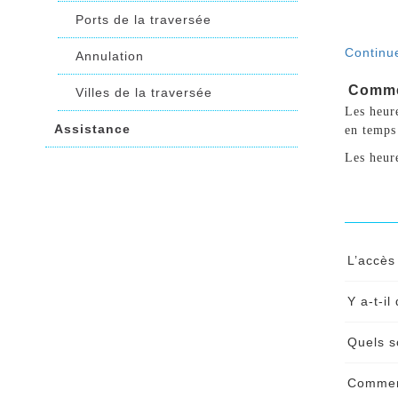
Ports de la traversée
Continue
Annulation
Commen
Villes de la traversée
Les heure
Assistance
en temps 
Les heure
L’accès
L'acc
Y a-t-i
whats
Oui, 
Quels s
trave
Conti
Vous 
Comment
Maste
Conti