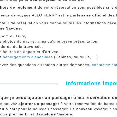
ilités de règlement
de votre réservation sont possibles si le 
gence de voyage ALLO FERRY est le
partenaire officiel
des f
teur de réservation vous donne toutes les informations néces
one Savone
:
 nom du ferry,
s photos du navire, ainsi qu'une brève présentation,
 durée de la traversée,
s heures de départ et d'arrivée,
es
hébergements disponibles
(Cabines, fauteuils, ...).
 avez des questions ou toutes autres demandes,
contactez not
Informations impo
 que je peux ajouter un passager à ma réservation 
us pouvez
ajouter un passager
à votre réservation de batea
eau
à part pour le nouveau passager. Le nouveau voyageur po
votre premier billet
Barcelone Savone
.