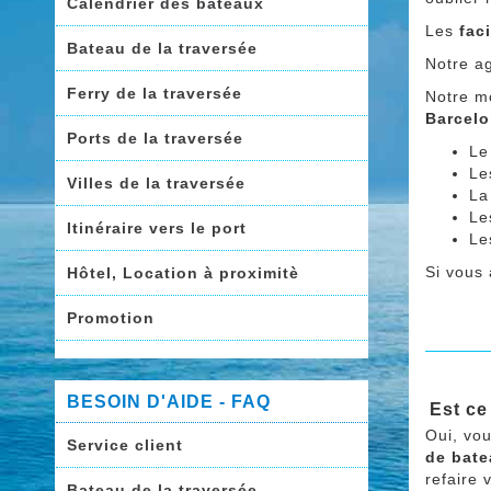
Calendrier des bateaux
Les
fac
Bateau de la traversée
Notre a
Ferry de la traversée
Notre mo
Barcel
Ports de la traversée
Le
Le
Villes de la traversée
La
Le
Itinéraire vers le port
L
Si vous
Hôtel, Location à proximitè
Promotion
BESOIN D'AIDE - FAQ
Est ce
Oui, vo
Service client
de bat
refaire 
Bateau de la traversée