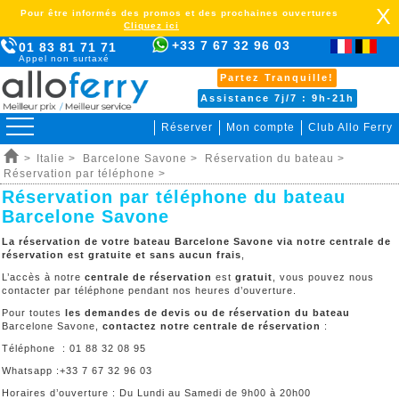
X
Pour être informés des promos et des prochaines ouvertures
Cliquez ici
+33 7 67 32 96 03
01 83 81 71 71
Appel non surtaxé
Partez Tranquille!
Assistance 7j/7 : 9h-21h
Réserver
Mon compte
Club Allo Ferry
>
Italie >
Barcelone Savone >
Réservation du bateau >
Réservation par téléphone >
Réservation par téléphone du bateau
Barcelone Savone
La réservation de votre bateau Barcelone Savone via notre centrale de
réservation est gratuite et sans aucun frais
,
L’accès à notre
centrale de réservation
est
gratuit
, vous pouvez nous
contacter par téléphone pendant nos heures d’ouverture.
Pour toutes
les demandes de devis ou de réservation du bateau
Barcelone Savone,
contactez notre centrale de réservation
:
Téléphone : 01 88 32 08 95
Whatsapp :+33 7 67 32 96 03
Horaires d’ouverture : Du Lundi au Samedi de 9h00 à 20h00